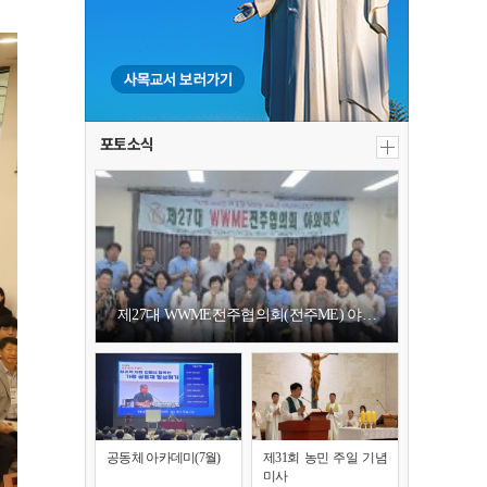
포토소식
제27대 WWME전주협의회(전주ME) 야…
공동체 아카데미(7월)
제31회 농민 주일 기념
미사