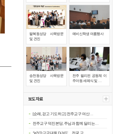
팔복동성당 사목방문
예비신학생 여름행사
및 견진
송천동성당 사목방문
전주 필리핀 공동체 이
및 견진
주아동 세례식 및 …
보도자료
[순례, 걷고 기도하고] 전주교구 여산…
전주교구 덕진본당, 주님과 함께 달리는…
‘WYD 교구대회 D-365’…전국 교…