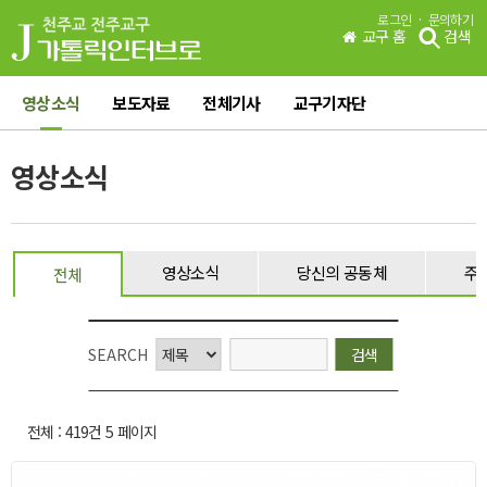
·
로그인
문의하기
교구 홈
검색
영상소식
보도자료
전체기사
교구기자단
영상소식
영상소식
당신의 공동체
주
전체
SEARCH
전체 :
419
건 5 페이지