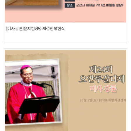
[미사 강론]윤지헌성당 새성전 봉헌식