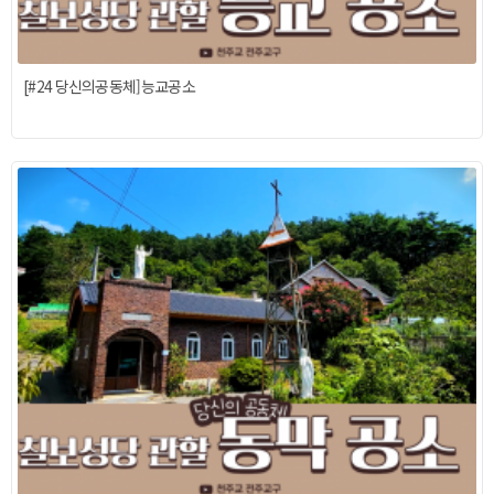
[#24 당신의공동체]능교공소