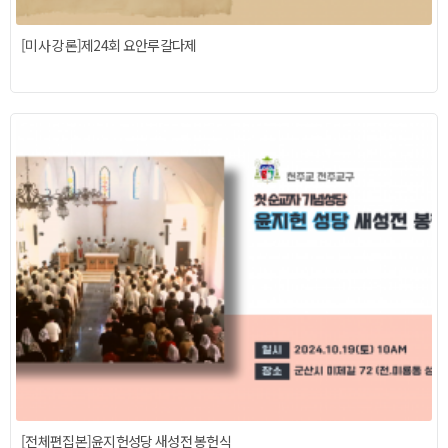
[미사 강론]제24회 요안루갈다제
[전체편집본]윤지헌성당 새성전 봉헌식