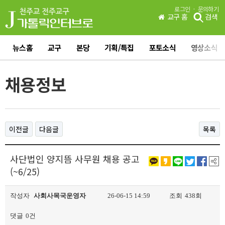
·
로그인
문의하기
교구 홈
검색
뉴스홈
교구
본당
기획/특집
포토소식
영상소식
채용정보
이전글
다음글
목록
사단법인 양지뜸 사무원 채용 공고
(~6/25)
작성자
사회사목국운영자
26-06-15 14:59
조회
438회
댓글
0건