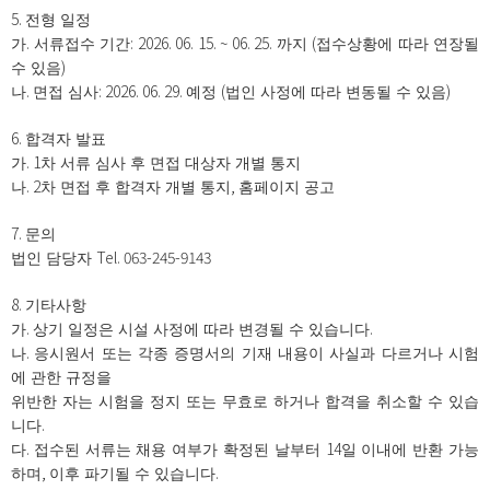
5.
전형 일정
.
: 2026. 06. 15. ~ 06. 25.
(
가
서류접수 기간
까지
접수상황에 따라 연장될
)
수 있음
.
: 2026. 06. 29.
(
)
나
면접 심사
예정
법인 사정에 따라 변동될 수 있음
6.
합격자 발표
. 1
가
차 서류 심사 후 면접 대상자 개별 통지
. 2
,
나
차 면접 후 합격자 개별 통지
홈페이지 공고
7.
문의
Tel. 063-245-9143
법인 담당자
8.
기타사항
.
.
가
상기 일정은 시설 사정에 따라 변경될 수 있습니다
.
나
응시원서 또는 각종 증명서의 기재 내용이 사실과 다르거나 시험
에 관한 규정을
위반한 자는 시험을 정지 또는 무효로 하거나 합격을 취소할 수 있습
.
니다
.
14
다
접수된 서류는 채용 여부가 확정된 날부터
일 이내에 반환 가능
,
.
하며
이후 파기될 수 있습니다