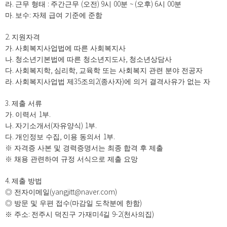
.
:
(
) 9
00
~ (
) 6
00
라
근무 형태
주간근무
오전
시
분
오후
시
분
.
:
마
보수
자체 급여 기준에 준함
2.
지원자격
.
가
사회복지사업법에 따른 사회복지사
.
,
나
청소년기본법에 따른 청소년지도사
청소년상담사
.
,
,
다
사회복지학
심리학
교육학 또는 사회복지 관련 분야 전공자
.
35
2(
)
라
사회복지사업법 제
조의
종사자
에 의거 결격사유가 없는 자
3.
제출 서류
.
1
.
가
이력서
부
.
(
) 1
.
나
자기소개서
자유양식
부
.
,
1
.
다
개인정보 수집
이용 동의서
부
※
자격증 사본 및 경력증명서는 최종 합격 후 제출
※
채용 관련하여 규정 서식으로 제출 요망
4.
제출 방법
(yangjitt@naver.com)
◎
전자이메일
(
)
◎
방문 및 우편 접수
마감일 도착분에 한함
:
4
9-2(
)
※
주소
전주시 덕진구 가재미
길
천사의집