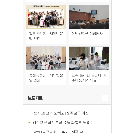
팔복동성당 사목방문
예비신학생 여름행사
및 견진
송천동성당 사목방문
전주 필리핀 공동체 이
및 견진
주아동 세례식 및 …
보도자료
[순례, 걷고 기도하고] 전주교구 여산…
전주교구 덕진본당, 주님과 함께 달리는…
‘WYD 교구대회 D-365’…전국 교…