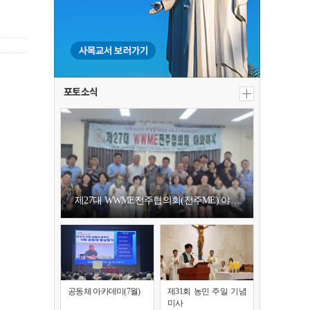
포토소식
제27대 WWME전주협의회(전주ME) 야…
공동체 아카데미(7월)
제31회 농민 주일 기념
미사