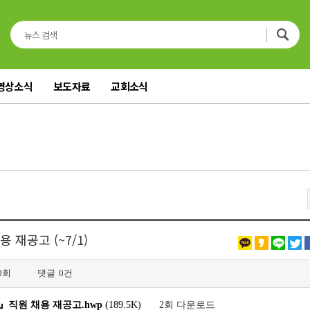
영상소식
보도자료
교회소식
재공고 (~7/1)
0회
댓글
0건
』직원 채용 재공고.hwp
(189.5K)
2회 다운로드