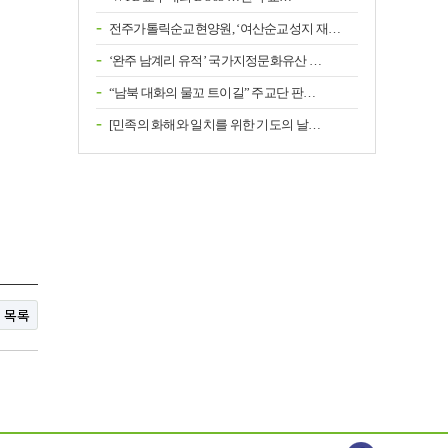
전주가톨릭순교현양원, ‘여산순교성지 재…
‘완주 남계리 유적’ 국가지정문화유산 …
“남북 대화의 물꼬 트이길” 주교단 판…
[민족의 화해와 일치를 위한 기도의 날…
목록