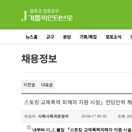
뉴스홈
교구
본당
기획/특집
포토소식
전체기사
채용정보
이전글
다음글
스토킹·교제폭력 피해자 지원 시설』전담인력 채용 
작성자
사회사목국운영자
26-06-17 09:59
조회
28
내부06.15_2_붙임 『스토킹·교제폭력피해자 지원 시설