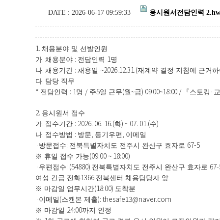
DATE : 2026-06-17 09:59:33
응시원서전담인력 2.hw
1.
채용분야 및 선발인원
.
:
1
가
채용분야
전담인력
명
.
:
~2026.12.31.(
나
채용기간
채용일
재계약 결정 지침에 근거하
.
다
담당 직무
*
: 1
/
5
(
~
)
09:00~18:00 /
·
전담인력
명
주
일 근무
월
금
『
스토킹
교
2.
응시원서 접수
.
: 2026. 06. 16.(
) ~ 07. 01.(
)
가
접수기간
화
수
.
:
,
,
나
접수방법
방문
등기우편
이메일
·
:
67-5
방문접수
전북특별자치도 전주시 완산구 효자로
(09:00 ~ 18:00)
※
휴일 접수 가능
·
: (54880)
67-
우편접수
전북특별자치도 전주시 완산구 효자로
1366
여성 긴급 전화
전북센터 채용담당자 앞
(18:00)
※
마감일 업무시간
도착분
·
(
): thesafe13@naver.com
이메일
스캔본 제출
24:00
※
마감일
까지 인정