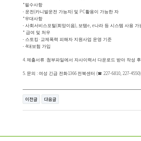
*
필수사항
-
(
)
PC
운전
카니발운전 가능자
및
활용이 가능한 자
*
우대사항
-
(
),
e, e
사회서비스포털
희망이음
보탬
나라 등 시스템 사용 가
*
급여 및 처우
-
·
스토킹
교제폭력 피해자 지원사업 운영 기준
- 4
대보험 가입
4.
:
제출서류
첨부파일에서 자사이력서 다운로드 받아 작성 후
5.
:
1366
(
227-6810, 227-4550)
문의
여성 긴급 전화
전북센터
☎
이전글
다음글