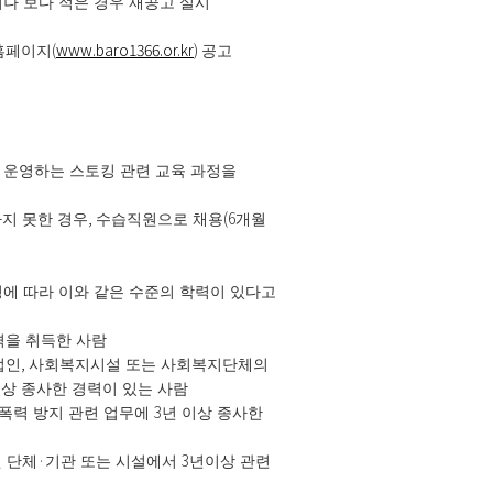
나 보다 적은 경우 재공고 실시
(
www.baro1366.or.kr
)
홈페이지
공고
·
운영하는 스토킹 관련 교육 과정을
,
(6
지 못한 경우
수습직원으로 채용
개월
에 따라 이와 같은 수준의 학력이 있다고
격을 취득한 사람
,
법인
사회복지시설 또는 사회복지단체의
상 종사한 경력이 있는 사람
3
폭력 방지 관련 업무에
년 이상 종사한
·
3
 단체
기관 또는 시설에서
년이상 관련