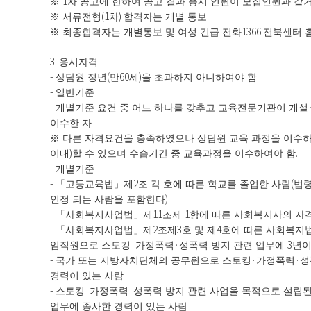
1
※
차 공고에 한하여 공고 결과 응시 인원이 모집인원과 같거
(1
)
※
서류전형
차
합격자는 개별 통보
1366
※
최종합격자는 개별통보 및 여성 긴급 전화
전북센터 
3.
응시자격
-
(
60
)
상담원 정년
만
세
을 초과하지 아니하여야 함
-
일반기준
-
개별기준 요건 중 어느 하나를 갖추고 교육전문기관이 개설
이수한 자
※
다른 자격요건을 충족하였으나 상담원 교육 과정을 이수하
)
.
이내
할 수 있으며 수습기간 중 교육과정을 이수하여야 함
-
개별기준
-
2
(
「
고등교육법
」
제
조 각 호에 따른 학교를 졸업한 사람
법령
)
인정 되는 사람을 포함한다
-
11
1
「
사회복지사업법
」
제
조제
항에 따른 사회복지사의 자
-
2
3
4
「
사회복지사업법
」
제
조제
호 및 제
호에 따른 사회복지
·
·
3
임직원으로 스토킹
가정폭력
성폭력 방지 관련 업무에
년이
-
·
·
국가 또는 지방자치단체의 공무원으로 스토킹
가정폭력
성
경력이 있는 사람
-
·
·
스토킹
가정폭력
성폭력 방지 관련 사업을 목적으로 설립된
업무에 종사한 경력이 있는 사람