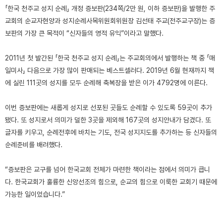
「한국 천주교 성지 순례」 개정 증보판(234쪽/2만 원, 이하 증보판)을 발행한 주
교회의 순교자현양과 성지순례사목위원회위원장 김선태 주교(전주교구장)는 증
보판의 가장 큰 목적이 “신자들의 영적 유익”이라고 말했다.
2011년 첫 발간된 「한국 천주교 성지 순례」는 주교회의에서 발행하는 책 중 「매
일미사」 다음으로 가장 많이 판매되는 베스트셀러다. 2019년 6월 현재까지 책
에 실린 111곳의 성지를 모두 순례해 축복장을 받은 이가 4792명에 이른다.
이번 증보판에는 새롭게 성지로 선포된 곳들도 순례할 수 있도록 59곳이 추가
됐다. 또 성지로서 의미가 덜한 3곳을 제외해 167곳의 성지안내가 담겼다. 또
글자를 키우고, 순례전후에 바치는 기도, 전국 성지지도를 추가하는 등 신자들의
순례준비를 배려했다.
“증보판은 교구를 넘어 한국교회 전체가 마련한 책이라는 점에서 의미가 큽니
다. 한국교회가 훌륭한 신앙선조의 힘으로, 순교의 힘으로 이룩한 교회기 때문에
가능한 일이었습니다.”