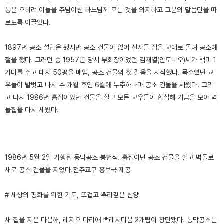
통은 오히려 이들을 주님이신 하느님께 모든 것을 의지하고 그분의 말씀만을 따
르도록 이끌었다.
1897년 공소 설립은 됐지만 공소 건물이 없어 신자들 집을 교대로 돌며 공소예
절을 했다. 그러던 중 1957년 당시 부회장이었던 김재열(안토니오)씨가 백미 1
가마를 주고 대지 50평을 매입, 공소 건물의 첫 걸음을 시작했다. 목수였던 교
우들이 발벗고 나서 수 개월 후인 6월에 누추하나마 공소 건물을 세웠다. 그리
고 다시 1986년 흙집이었던 건물을 헐고 모든 교우들이 합심해 기금을 모아 벽
돌집을 다시 세웠다.
1986년 5월 2일 거행된 동막공소 봉헌식. 흙집이던 공소 건물을 헐고 벽돌로
새로 공소 건물을 지었다.
전주교구 홍보국 제공
# 세상의 평화를 위한 기도, 뜨겁고 뿌리깊은 신앙
새 집을 지은 다음해, 레지오 마리애 쁘레시디움 2개팀이 창단됐다. 동막공소는