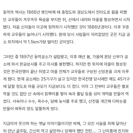
동막의 역사는 1866년 병인박해 때 충청도와 경상도에서 전라도로 몸을 피했
던 교우들이 겨우겨우 목숨을 부지한 뒤, 산에서 내려와 마을을 형성하면서 시작
됐다. 처음 신자들이 이곳에 정착하기 시작했던 것이 1886년경이다. 이후 꾸준
하게 교우들이 늘어나기 시작했다. 원래 당시 사람들이 자리잡았던 곳은 지금 공
소 위치에서 약 1.5㎞가량 떨어진 곳이었다.
그러던 중 1897년 동막공소가 설립됐고, 이후 매년 봄, 가을에 본당 신부가 공
소에 와서 판공성사를 주고 미사를 봉헌했다. 하지만 현 위치에 마을이 형성된
것은 한국전쟁이 끝난 뒤였고 마을 전체가 교우들로 구성된 신앙촌을 크게 이루
게 됐다. 현재 공소에는 25가구가 살고 있지만 한국전쟁 당시에만 해도 45가구
에 달할 정도로 마을 규모가 지금보다도 더 컸다. 이미 그 전부터 교우들은 별로
먹을 것도 없던 산 속에서 칡뿌리를 찧어 쑥과 풀잎 등을 섞어 개떡을 만들어 먹
었다. 서숙이나 수수, 옥수수, 담배 농사를 주로 했고, 산전을 개간해 다락논을
만들어 짜투리 땅도 알뜰하게 썼다.
지금이야 웃으며 하는 옛날 이야기들이지만 박해, 그 모진 서슬을 피해 달아난
뒤 만난 굶주림, 간신히 먹고 살만하니 당해야 했던 전란…. 그 난리통에 친지와