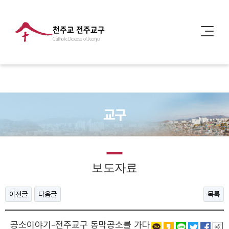
천주교 전주교구
Catholic Diocese of Jeonju
교구
보도자료
이전글
다음글
목록
공소이야기-전주교구 동막공소를 가다