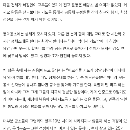
마을 전체가 빠짐없이 교우들이었기에 전교 활동은 애당초 별 의미가 없었다. 레
지오 활동은 전교보다는 기도를 통해서 공동체 구성원들 간의 친교와 봉사, 희생
정신을 더욱 깊게 하기 위한 것이었다.
동막공소에는 성체가 모셔져 있다. 다른 한 분과 함께 매일 교대로 한 시간씩 2
시간 성체조배를 한다는 최귀임 할머니는 “나이 먹어서 기도밖에 더 하겠어
요?”라며 웃는다. 할머니를 따라 공소 안으로 들어가니 성체가 모셔진 감실 앞
에 꽃무늬 방석이 있고, 성경과 초가 얌전히 놓여져 있다.
꽤 젊은 축에 끼는 김용(베드로·64)씨는 “어르신들 기도가 정말 장난이 아니에
요”라며 혀를 내두른다. 매일 성체조배를 하는 두 분 어르신들뿐만 아니라 모든
공소 신자들이 틈나고 짬나면 공소를 찾아와 기도를 한다. 특별히 맘 먹고 하는
일이 아니라 그저 그게 그들의 지극히 평범한 일상이다. 거의 연중으로 9일기도
가 이어지는데, 세상에 복음이 전해지도록 기도하는 것은 물론이고, 민족의 염원
인 통일과 세상의 평화를 위해서도 9일 기도를 바치고 또 바친다.
대부분 공소들이 고령화돼 향후 10년 사이에 사라지지나 않을까 하는 걱정이 있
지만, 동막공소는 그런 걱정에서 꽤 비켜나 있는 듯하다. 현재 살고 있는 25가