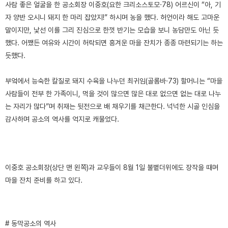
사람 좋은 얼굴을 한 공소회장 이중호(요한 크리소스토모·78) 어르신이 “아, 기
자 양반 오시니 돼지 한 마리 잡았지!” 하시며 농을 했다. 허언이라 해도 고마운
말이지만, 낯선 이를 그리 진심으로 한껏 반기는 모습을 보니 농담만도 아닌 듯
했다. 어쨌든 여유와 시간이 허락되면 흥겨운 마을 잔치가 종종 마련되기는 하는
듯했다.
부엌에서 능숙한 칼질로 돼지 수육을 나누던 최귀임(골롬바·73) 할머니는 “마을
사람들이 전부 한 가족이니, 먹을 것이 많으면 많은 대로 없으면 없는 대로 나누
는 자리가 많다”며 취재는 뒷전으로 배 채우기를 채근한다. 넉넉한 시골 인심을
감사하며 공소의 역사를 억지로 캐물었다.
이중호 공소회장(상단 맨 왼쪽)과 교우들이 8월 1일 불볕더위에도 장작을 때며
마을 잔치 준비를 하고 있다.
# 동막공소의 역사