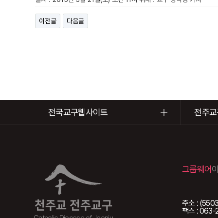
이전글
다음글
전국교구웹사이트
전주교
그룹웨어
주소 : (5
천주교 전주교구
팩스 : 063-