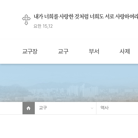
내가 너희를 사랑한 것처럼 너희도 서로 사랑하여라
요한 15,12
교구장
교구
부서
사제
교구
역사