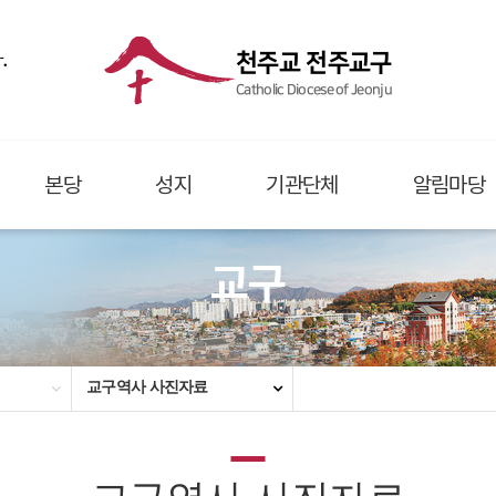
.
천주교 전주교구
Catholic Diocese of Jeonju
본당
성지
기관단체
알림마당
교구
교구역사 사진자료