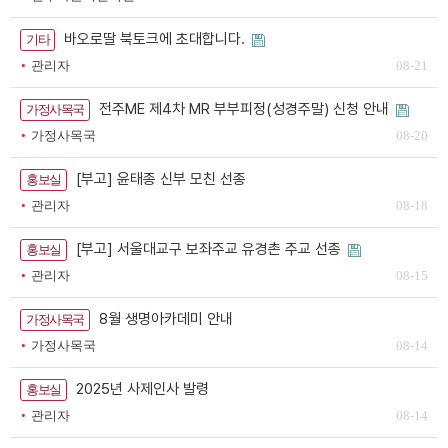
바오로딸 북토크에 초대합니다.
기타
관리자
08-21
전주ME 제4차 MR 부부피정(성경주말) 신청 안내
가정사목국
가정사목국
08-20
[부고] 윤태종 신부 모친 선종
홍보실
관리자
08-18
[부고] 서울대교구 보좌주교 유경촌 주교 선종
홍보실
관리자
08-15
8월 생명아카데미 안내
가정사목국
가정사목국
08-14
2025년 사제인사 발령
홍보실
관리자
08-14