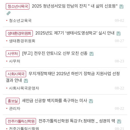
2025 청년성서모임 만남의 잔치 " 내 삶의 신호등"
청소년사목국
청소년교육국
09-02
2025년도 제7기 ‘생태사도영성학교’ 실시 안내
생태환경위원회
생태환경위원회
08-27
[부고] 전우진 안토니오 신부 모친 선종
사무처
사무처
08-23
무지개장학재단 2025년 하반기 장학금 지원사업 선정
사회사목국
결과 안내
사회사목국운영자
08-22
새만금 신공항 백지화를 촉구하는 미사
홍보실
관리자
08-22
전주가톨릭신학원 특강 Fr.정태현 _ 성경의 맥
전주가톨릭신학원
전주가톨릭신학원
08-21