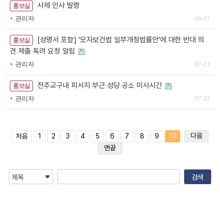
사제 인사 발령
홍보실
관리자
08-07
[성명서 포함] '모자보건법 일부개정법률안’에 대한 반대 의
홍보실
견 제출 독려 요청 알림
관리자
07-23
전주교구내 피서지 부근 성당 공소 미사시간
홍보실
관리자
07-22
10
다음
처음
1
2
3
4
5
6
7
8
9
맨끝