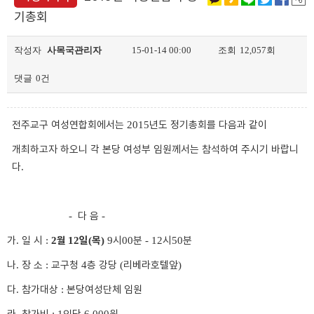
기총회
작성자
사목국관리자
15-01-14 00:00
조회
12,057회
댓글
0건
전주교구 여성연합회에서는
년도 정기총회를 다음과 같이
2015
개최하고자 하오니 각 본당 여성부 임원께서는 참석하여 주시기 바랍니
다
.
다 음
-
-
가
일 시
월
일
목
시
분
시
분
.
:
2
12
(
)
9
00
- 12
50
나
장 소
교구청
층 강당
리베라호텔앞
.
:
4
(
)
다
참가대상
본당여성단체 임원
.
: