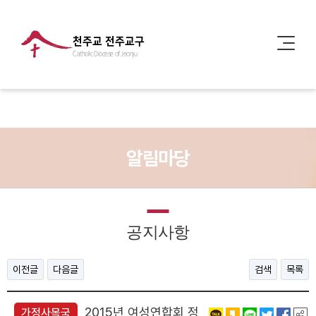
천주교 전주교구
Catholic Diocese of Jeonju
알림마당
공지사항
이전글
다음글
검색
목록
2015년 여성연합회 정
가정사목국