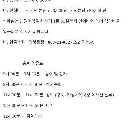
라
참가비
인당
원
.
: 1
6,000
마
연회비
시 지역 본당
원
시외본당
원
.
:
: 70,000
.
: 50,000
확실한 인원파악을 위하여
월
일
까지 연회비와 함께 참가비를
*
1
31
입금하여 주시기 바랍니다
.
바
입금계좌
전북은행
은순상
.
:
: 807-21-0327152
.
총회 일정표
-
-
시
분 -
시
분 접수 및 성가
9
00
9
30
시
분 -
시
분 정기총회
9
30
10
50
시
분 -
시
분 강의
강사
가정사목국장 이태신 신부
11
00
11
50
(
:
)
시
분 -
시
분 미사
12
00
12
50
시
분 -
점심식사
12
50