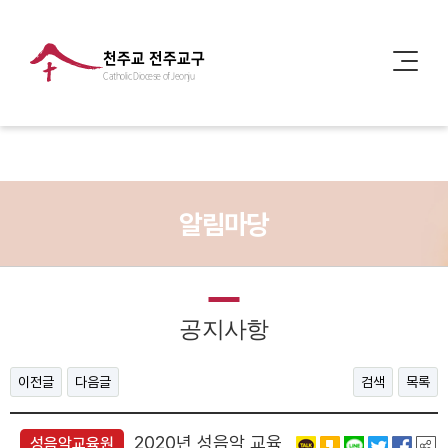
천주교 전주교구
Catholic Diocese of Jeonju
알림마당
공지사항
이전글
다음글
검색
목록
2020년 성음악 교육
성음악교육원