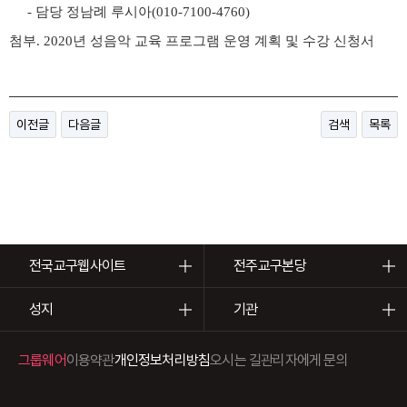
-
담당 정남례 루시아
(010-7100-4760)
첨부. 2020
년 성음악 교육 프로그램 운영 계획 및 수강 신청서
이전글
다음글
검색
목록
전국교구웹사이트
전주교구본당
성지
기관
그룹웨어
이용약관
개인정보처리방침
오시는 길
관리자에게 문의