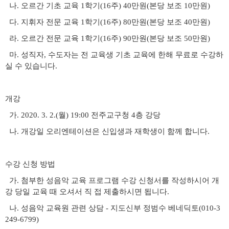
나
.
오르간 기초 교육
1
학기
(16
주
) 40
만원
(
본당 보조
10
만원
)
다
.
지휘자 전문 교육
1
학기
(16
주
) 80
만원
(
본당 보조
40
만원
)
라
.
오르간 전문 교육
1
학기
(16
주
) 90
만원
(
본당 보조
50
만원
)
마
.
성직자
,
수도자는 전 교육생 기초 교육에 한해 무료로 수강하
실 수 있습니다
.
개강
가
. 2020. 3. 2.(
월
) 19:00
전주교구청
4
층 강당
나
.
개강일 오리엔테이션은 신입생과 재학생이 함께 합니다
.
수강 신청 방법
가
.
첨부한 성음악 교육 프로그램 수강 신청서를 작성하시어 개
강 당일 교육 때 오셔서 직 접 제출하시면 됩니다
.
나
.
성음악 교육원 관련 상담
-
지도신부 정범수 베네딕토
(010-3
249-6799)