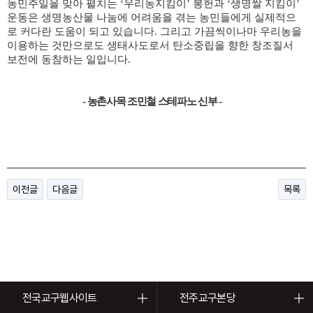
농민주일을 맞아 펼치는
‘
우리농지킴이
’
봉헌과
‘
생명쌀 지킴이
’
운동은 생명농산물 나눔에 어려움을 겪는 농민들에게 실제적으
로 커다란 도움이 되고 있습니다
.
그리고 가끔씩이나마 우리농을
이용하는 것만으로도 생태사도로서 탄소중립을 향한 창조질서
보전에 동참하는 일입니다
.
-
농촌사목 조민철 스테파노 신부
-
이전글
다음글
목록
전국교구웹사이트
전주교구본당