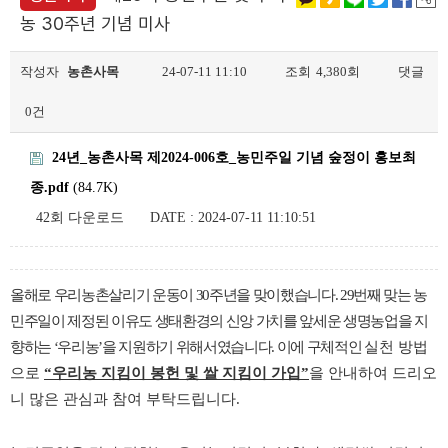
농 30주년 기념 미사
작성자
농촌사목
24-07-11 11:10
조회
4,380회
댓글
0건
24년_농촌사목 제2024-006호_농민주일 기념 숲정이 홍보최
종.pdf
(84.7K)
42회 다운로드
DATE : 2024-07-11 11:10:51
올해로 우리농촌살리기 운동이
30
주년을 맞이했습니다
. 29
번째 맞는 농
민주일이 제정된 이유도 생태환경의 신앙 가치를 앞세운 생명농업을 지
향하는
‘
우리농
’
을 지원하기 위해서였습니다
.
이에 구체적인
실천 방법
으로
“
우리농 지킴이 봉헌 및 쌀 지킴이 가입
”
을 안내하여 드리오
니
많은 관심과 참여 부탁드립니다
.