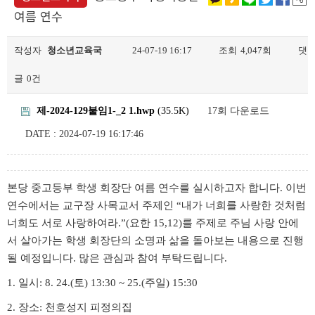
여름 연수
작성자
청소년교육국
24-07-19 16:17
조회
4,047회
댓
글
0건
제-2024-129붙임1-_2 1.hwp
(35.5K)
17회 다운로드
DATE : 2024-07-19 16:17:46
본당 중고등부 학생 회장단 여름 연수를 실시하고자 합니다
.
이번
연수에서는 교구장 사목교서 주제인
“
내가 너희를 사랑한 것처럼
너희도 서로 사랑하여라
.”(
요한
15,12)
를 주제로 주님 사랑 안에
서 살아가는 학생 회장단의 소명과 삶을 돌아보는 내용으로 진행
될 예정입니다
.
많은 관심과 참여 부탁드립니다
.
1.
일시
: 8. 24.(
토
) 13:30 ~ 25.(
주일
) 15:30
2.
장소
:
천호성지 피정의집