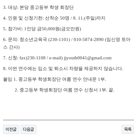
3.
대상
:
본당 중고등부 학생 회장단
4.
인원 및 신청기한
:
선착순
50
명
/ 8. 11.(
주일
)
까지
5.
참가비
: 1
인당 금
50,000
원
(
금오만원
)
6.
문의
:
청소년교육국
(230-1101) / 010-5874-2890 (
임신영 토마
스 간사
)
7.
신청
: fax)230-1108 / e-mail) jjyouth0041@gmail.com
8.
이번 연수에는 입소 및 퇴소시 차량을 제공하지 않습니다
.
붙임
1.
중고등부 학생회장단 여름 연수 안내문
1
부
.
2.
중고등부 학생회장단 여름 연수 신청서
1
부
.
끝
.
이전글
다음글
목록