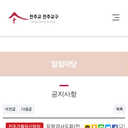
천주교 전주교구
Catholic Diocese of Jeonju
알림마당
공지사항
이전글
다음글
목록
유항검사도회(전
전주가톨릭신학원