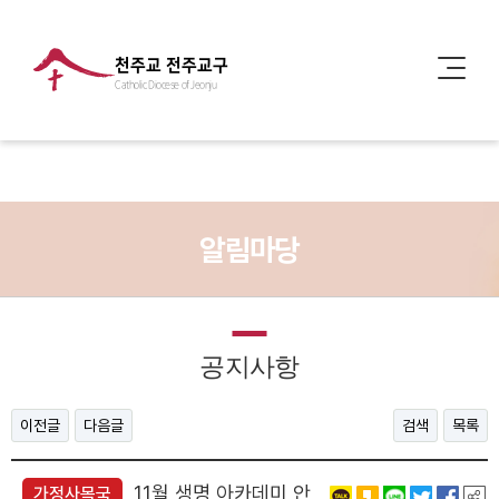
천주교 전주교구
Catholic Diocese of Jeonju
알림마당
공지사항
이전글
다음글
검색
목록
11월 생명 아카데미 안
가정사목국