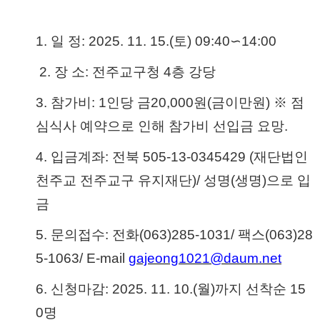
1.
일 정
: 2025. 11. 15.(
토
) 09:40
∽
14:00
2.
장 소
:
전주교구청
4
층 강당
3.
참가비
: 1
인당 금
20,000
원
(
금이만원
)
※
점
심식사 예약으로 인해 참가비 선입금 요망
.
4.
입금계좌
:
전북
505-13-0345429 (
재단법인
천주교 전주교구 유지재단
)/
성명
(
생명
)
으로 입
금
5.
문의접수
:
전화
(063)285-1031/
팩스
(063)28
5-1063/
E-mail
gajeong1021@daum.net
6.
신청마감
: 2025. 11. 10.(월
)
까지 선착순
15
0
명