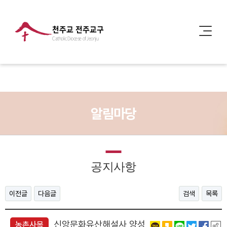
천주교 전주교구
Catholic Diocese of Jeonju
알림마당
공지사항
이전글
다음글
검색
목록
신앙문화유산해설사 양성
농촌사목