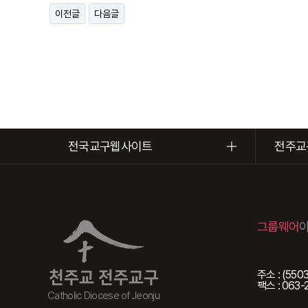
이전글
다음글
전국교구웹사이트
전주교
그룹웨어
주소 : (5
천주교 전주교구
팩스 : 063-
Catholic Diocese of Jeonju