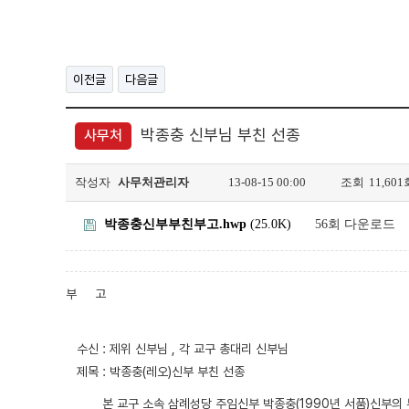
이전글
다음글
박종충 신부님 부친 선종
사무처
작성자
사무처관리자
13-08-15 00:00
조회
11,601
박종충신부부친부고.hwp
(25.0K)
56회 다운로드
부 고
수신 : 제위 신부님 , 각 교구 총대리 신부님
제목 : 박종충(레오)신부 부친 선종
본 교구 소속 삼례성당 주임신부 박종충(1990년 서품)신부의 부친