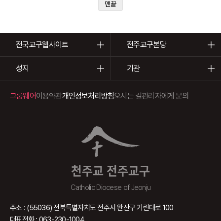
맨끝
전국교구웹사이트
전주교구본당
성지
기관
그룹웨어
이용약관
개인정보처리방침
오시는 길
관리자에게 문의
천주교 전주교구
Catholic Diocese of Jeonju
주소 : (55036) 전북특별자치도 전주시 완산구 기린대로 100
대표전화 : 063-230-1004