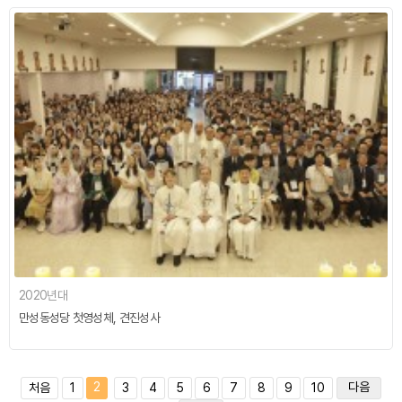
2020년대
만성동성당 첫영성체, 견진성사
2
다음
처음
1
3
4
5
6
7
8
9
10