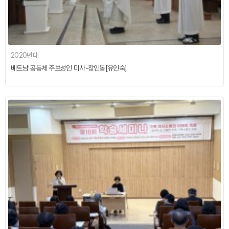
2020년대
베트남 공동체 주보성인 미사-창인동[유인숙]