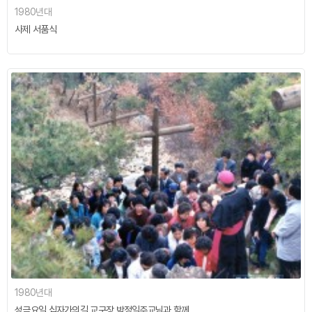
1980년대
사제 서품식
1980년대
성금요일 십자가의길 교구장 박정일주교님과 함께