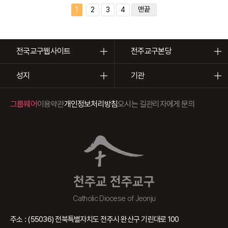
1
맨끝
2
3
4
전국교구웹사이트
전주교구본당
성지
기관
그룹웨어
이용약관
개인정보처리방침
오시는 길
관리자에게 문의
천주교 전주교구
Catholic Diocese of Jeonju
주소 : (55036) 전북특별자치도 전주시 완산구 기린대로 100