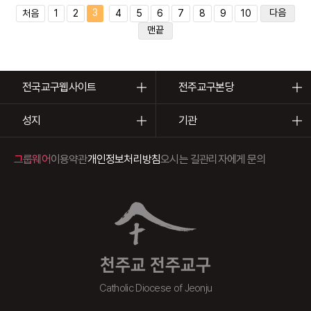
3
다음
처음
1
2
4
5
6
7
8
9
10
맨끝
전국교구웹사이트
전주교구본당
성지
기관
그룹웨어
이용약관
개인정보처리방침
오시는 길
관리자에게 문의
천주교 전주교구
Catholic Diocese of Jeonju