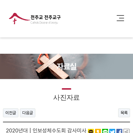
천주교 전주교구
Catholic Diocese of Jeonju
자료실
사진자료
이전글
다음글
목록
2020년대 | 인보성체수도회 감사미사