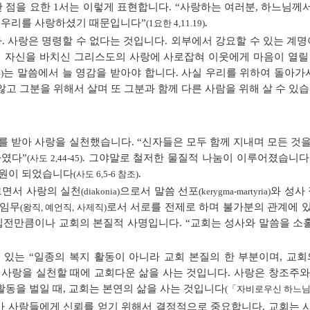
한 점을 요한 1서는 이렇게 표현합니다. “사랑하는 여러분, 하느님
저 우리를 사랑하셨기 때문입니다”
(1요한 4,11.19)
.
 사랑은 명령할 수 없다는 것입니다. 외부에서 강요할 수 있는 계명
신 자신을 바치신 그리스도의 사랑에 사로잡혀 이웃에게 마음이 열릴
는 말씀에서 늘 영감을 받아야 합니다. 사실 우리를 위하여 돌아
)
 않고 그분을 위해서 살며 또 그분과 함께 다른 사람을 위해 살 수 있습
 받아 사랑을 실천했습니다. “신자들은 모두 함께 지내며 모든 것을
하였다”
. 그야말로 철저한 물질적 나눔이 이루어졌습니다
(사도 2,44-45)
기원이 되었습니다
.
(사도 6,5-6 참조)
르면서 사랑의 실천
으로서 말씀 선포
와 성사
(diakonia)
(kerygma-martyria)
 임무
로서 서로를 전제로 하며 불가분의 관계에 있
(왕직, 예언직, 사제직)
집전만큼이나 교회의 본질적 사명입니다. “교회는 성사와 말씀을 소홀
 있는 “일종의 복지 활동이 아니라 교회 본질의 한 부분이며, 교
가 사랑을 실천할 때에 교회다운 삶을 사는 것입니다. 사랑은 창조주
동을 벌일 때, 교회는 본연의 삶을 사는 것입니다
(「자비로우신 하느님」
가 사람들에게 신뢰를 얻기 위해서 결정적으로 중요합니다. 교회는 