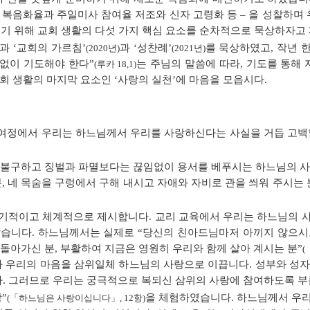
 복음화율과 주일미사 참여율 저조와 신자 고령화 등 – 을 성찰하
지기 위해 교회 생활의 다섯 가지 핵심 요소를 순차적으로 묵상하자고
과 ‘교회의 가르침’
과 ‘성찬례’
를 묵상하였고, 작년 
(2020년)
(2021년)
없이 기도해야 한다”
는 주님의 말씀에 따라, 기도를 통해
(루카 18,1)
교회 생활의 마지막 요소인 ‘사랑의 실천’에 마음을 모읍시다.
 여정에서 우리는 하느님께서 우리를 사랑하신다는 사실을 거듭 고백할
도 불구하고 징벌과 파멸보다는 끊임없이 용서를 베푸시는 하느님의 사
, 네 목숨을 구렁에서 구해 내시고 자애와 자비로 관을 씌워 주시는 
유기적이고 체계적으로 제시합니다. 교리 교육에서 우리는 하느님의 
습니다. 하느님께서는 실제로 “당신의 친아드님마저 아끼지 않으시
돌아가신 분, 부활하여 지금은 영원히 우리와 함께 살아 계시는 분”
(
가 우리의 마음을 삼위일체 하느님의 사랑으로 이끕니다. 성부와 성
. 그러므로 우리는 궁극적으로 복되신 삼위의 사랑에 참여하도록 부
”
을 체험하였습니다. 하느님께서 우리
(「하느님은 사랑이십니다」, 12항)