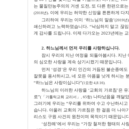
는 물질만능주의의 거센 도전, 또 다른 한편으로는
. 이에 우리는 허약한 신앙을 튼튼하게 다
(2018년)
그리하여 우리는 이미 ‘하느님의 말씀’
(2019년)
쇄신하려고 노력하였습니다. “낙심하지 말고 끊임
게 감사를 드립니다. 이제 다가오는 2023년에는 
2. 하느님께서 먼저 우리를 사랑하십니다.
잠시 우리의 지난 여정을 되돌아봅시다. 지난
의 심오한 사랑을 계속 상기시켰기 때문입니다.
먼저 ‘성경’은 우리 인간의 거듭된 불순종에
잘못을 용서하시고, 네 모든 아픔을 낫게 하시는 분
“하느님은 사랑이십니다”
(1요한 4,8.16).
하느님의 이러한 사랑을 ‘교회의 가르침’은 
로”
나타났음을 깨달았
(「가톨릭교회 교리서」, 65항)
그러기에 우리는 “우리를 위하여 수고 수난하시고 
습니다. 아울러 교회의 가르침은 한 걸음 더 나아
리스도 구원 사건의 원천이며 목적이기 때문입니다
‘성찬례’에서 우리는 “가장 철저한 형태의 사랑