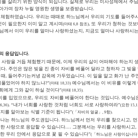
를 살리기 위한 양식이 되십니다. 실제로 우리는 미사성제에서 주님
아가며 장차 누릴 영원한 생명을 보증받습니다.
을 체험하였습니다. 우리는 때때로 하느님께서 우리의 기도를 들어주
엇이 필요한지 이미 알고 계시며
, 또 우리가 청하는 것
(마태 6,8 참조)
느님께서 이미 우리를 얼마나 사랑하셨는지, 지금도 얼마나 사랑하시는
리의 응답입니다.
사랑을 거듭 체험했기 때문에, 이제 우리의 삶이 어떠해야 하는지 
다. 주인은 많은 빚을 진 종이 자비를 베풀어 달라고 청하자 그 빚을
때, 들어주기는커녕 감옥에 가두었습니다. 이 일을 알고 화가 난 주
베풀었어야 하지 않느냐?”
예수님께서는 이 비유를 이렇게 
(마태 18,33)
희에게 그와 같이 하실 것이다”
(마태 18,35).
비를 입었으므로, 우리도 자비를 베풀어야 한다는 것입니다. 예수님은
. “내가 너희를 사랑한 것처럼 너희도 서로 사랑하여라”
6,36)
(요한 15,1
닌지를 알아보는 식별 기준이 됩니다”
.
(「자비의 얼굴」, 9항)
하나는 하느님의 주도권입니다. 하느님께서 먼저 우리를 찾으시고, 
또한 사랑으로 응답할 수 있습니다.… 그분께서는 우리를 사랑하시고, 
또한 우리 안에서 응답으로 꽃 필 수 있습니다”
(「하느님은 사랑이십니다」,