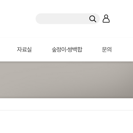
자료실
숲정이·쌍백합
문의