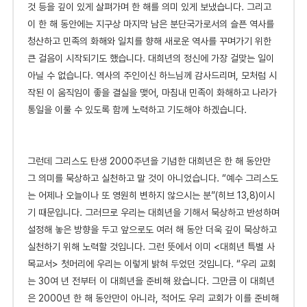
것 등을 깊이 있게 살펴가며 한 해를 의미 있게 보냈습니다. 그리고
이 한 해 동안에는 지구상 마지막 남은 분단국가로서의 슬픈 역사를
청산하고 민족의 화해와 일치를 향해 새로운 역사를 꾸며가기 위한
큰 걸음이 시작되기도 했습니다. 대희년의 정신에 가장 걸맞는 일이
아닐 수 없습니다. 역사의 주인이신 하느님께 감사드리며, 모처럼 시
작된 이 움직임이 좋을 결실을 맺어, 마침내 민족이 화해하고 나라가
통일을 이룰 수 있도록 함께 노력하고 기도해야 하겠습니다.
그
런데 그리스도 탄생 2000주년을 기념한 대희년은 한 해 동안만
그 의미를 묵상하고 실천하고 말 것이 아니었습니다. “예수 그리스도
는 어제나 오늘이나 또 영원히 변하지 않으시는 분”(히브 13,8)이시
기 때문입니다. 그러므로 우리는 대희년을 기해서 묵상하고 반성하며
설정해 놓은 방향을 두고 앞으로도 여러 해 동안 더욱 깊이 묵상하고
실천하기 위해 노력할 것입니다. 그런 뜻에서 이미 <대희년 특별 사
목교서> 첫머리에 우리는 이렇게 밝혀 두었던 것입니다. “우리 교회
는 30여 년 전부터 이 대희년을 준비해 왔습니다. 그만큼 이 대희년
은 2000년 한 해 동안만이 아니라, 적어도 우리 교회가 이를 준비해