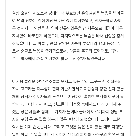
실
상 호남의 사도로서 당대의 대 부호였던 유항검님은 복음을 받아들
여 널리 전하는 일에 재산을 아낌없이 희사하였고, 신자들끼리 사제
를 정해서 그 역할을 한 일이 잘못되었음을 맨 처음으로 깨달아 이를
지체없이 바로잡게 하였으며, 마지막으로는 목숨을 바쳐 신앙을 증거
하였습니다. 그 아들 유중철 요안은 이순이 루갈다와 함께 동정부부
로서 순교로 복음을 증거함으로써, 다블뤼 주교의 표현대로, “한국
순교 역사에서 가장 찬란하게 빛나는 진주”가 되었습니다.
이
처럼 놀라운 신앙 선조들을 모시고 있는 우리 교구는 한국 최초의
자치 교구라는 자부심과 함께 가난하면서도 자립심이 강한 신자 공동
체와 성직자 수도자들의 노력으로 지금까지 훌륭한 역사를 이루어 왔
습니다. 그 한 가지 예로, 선조들이 어려움 속에서도 미리 준비해 주
셨던 땅은 세월과 함께 그 가치가 불어나 근래에 이르기까지 성당 부
지의 구입 등 큰 일을 하는데 많은 보탬이 되었습니다. 그러나 그런
역사는 이제 끝났습니다. 그리고 그것은 늦은 감이 있는 대로 다행한
일이 아닐 수 없습니다. 각 세대가 당대의 과제를 스스로의 힘으로 해