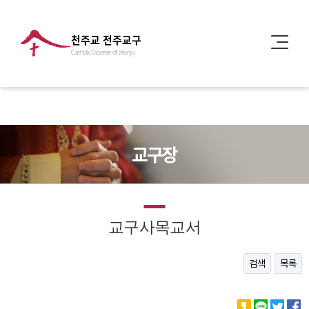
천주교 전주교구
Catholic Diocese of Jeonju
교구장
교구사목교서
검색
목록