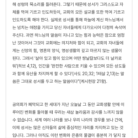
해 성령의 목소리를 들려준다. 그렇기 때문에 성서가 그리스도교 자
체를 먹여 기르고 인도하듯이, 교회의 모든 설교를 또한 먹여 기르고
인도하도록 해야 한다. 실제로 성서를 통해 하늘에 계신 하느님께서
는 넘치는 애정을 가지고 당신 자녀들에게 다가오시어 다정히 속삭여
주신다.
과연 하느님의 말씀이 지니고 있는 힘과 능력은 참으로 엄청
난 것이어서 그것이 교회에는 의지처와 힘이 되고, 교회의 자녀들에
게는 신앙의 힘, 영혼의 양식, 영성생활의 깊고 마르지 않는 샘물이
된다.
그래서 ‘살아 있고 힘이 있으며 어떤 쌍날칼보다도 더 날카로
워’(히브 4,12), 인간을 ‘완전한 사람으로 키울 수 있으며 모든 성도들
과 함께 유산을 차지하게 할 수 있다’(사도 20,32; 1테살 2,13)는 말
씀은 그대로 성서를 두고 하는 말씀이다”(계시헌장 21항).
공
의회가 폐막되고 한 세대가 지난 오늘날 그 동안 교회생활 안에 이
루어진 변화를 돌아볼 때 우리는 새삼 놀라움과 감사를 느끼지 않을
수 없습니다. 세계 여러 나라를 보나 우리 나라의 경우를 보나 간에,
이제 성서는 많은 신자들의 삶에 중심적인 자리를 차지하고 있는 것
입니다. 그러나 아직도 이런 변화와 은총의 물결이 충분히 가 닿지 않