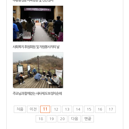
부송동성당 사목방문 및 견진성사
사회복지 후원회원 및 자원봉사자의 날
주교님과 함께걷는 새사제 도보성지순례
처음
이전
11
12
13
14
15
16
17
18
19
20
다음
맨끝