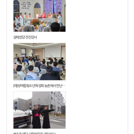
삼례성당 견진성사
(재)쌍백합청소년육성회 농촌에서 만난…