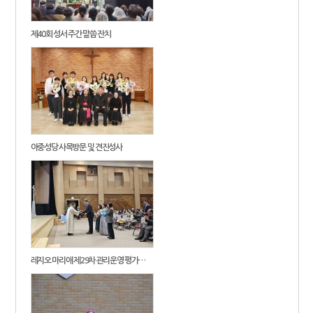
제40회 성서 주간 말씀 잔치
아중성당 사목방문 및 견진성사
레지오 마리애 제29차 관리운영 평가…