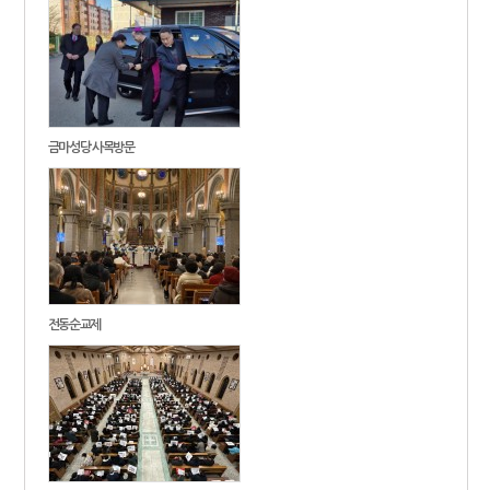
금마성당 사목방문
전동순교제