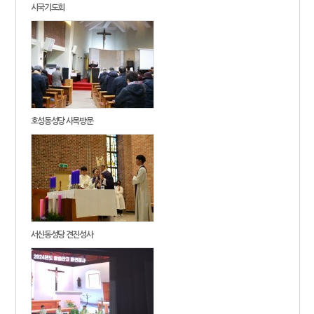
시국기도회
호성동성당 사목방문
서신동성당 견진성사