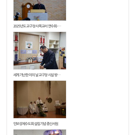
2025년도 교구장 사목교서 연수회-…
세계 가난한 이의 날 교구장 시설 방…
인보성체수도회 설립기념 종신서원