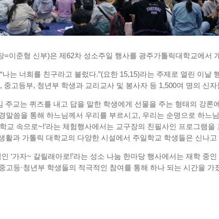
장
=
이준형 신부
)
은 제
62
차 성소주일 행사를 광주가톨릭대학교에서 
 “
나는 너희를 친구라고 불렀다
.”(
요한
15,15)
라는 주제로 열린 이날 
,
중고등부
,
청년부 학생과 교리교사 및 봉사자 등
1,500
여 명의 신
김 주교는 퀴즈를 내고 답을 말한 학생에게 선물을 주는 형태의 강론
경말씀을 통해 하느님께서 우리를 부르시고
,
우리는 순명으로 하느님
학교 속으로
~!’
라는 체험행사에서는 교구장의 친필사인 프로그램을
 생활과 가톨릭 대학교의 다양한 시설에서 주일학교 학생들은 신나고
램인
‘
가자
~
갈릴래아로
!’
라는 성소 나눔 한마당 행사에서는 재학 중인
중고등
·
청년부 학생들의 적극적인 참여를 통해 하나 되는 시간을 가