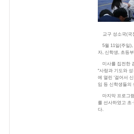
교구 성소국
(
국
5
월
11
일
(
주일
),
자
,
신학생
,
초등부
미사를 집전한 
“
사랑과 기도와 성
에 열린
‘
걸어서 신
임 등 신학생들의
마지막 프로그
를 선사하였고 초
·
다
.