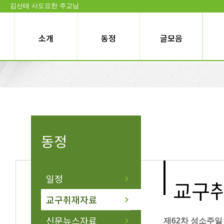
김선태 사도요한 주교님
소개
동정
글모음
동정
일정
교구
교구취재자료
신문뉴스자료
제62차 성소주일