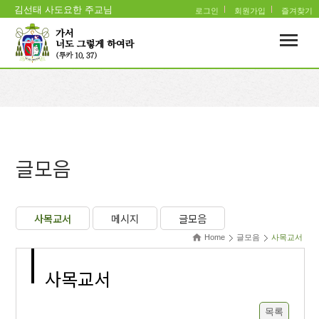
김선태 사도요한 주교님
로그인
회원가입
즐겨찾기
글모음
사목교서
메시지
글모음
Home
글모음
사목교서
사목교서
목록