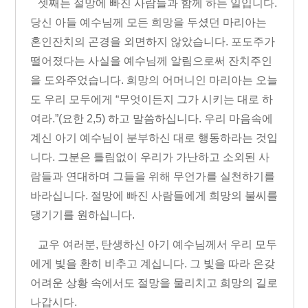
셋째는 절망에 빠진 사람들과 함께 하는 일입니다
.
당신 아들 예수님께 모든 희망을 두셨던 마리아는
혼인잔치의 곤경을 외면하지 않았습니다
.
포도주가
떨어졌다는 사실을 예수님께 알림으로써 잔치주인
을 도와주었습니다
.
희망의 어머니인 마리아는 오늘
도 우리 모두에게
“
무엇이든지 그가 시키는 대로 하
여라
.”
(
요한
2,5)
하고 말씀하십니다
.
우리 마음속에
계신 아기 예수님이 분부하신 대로 행동하라는 것입
니다
.
그분은 틀림없이 우리가 가난하고 소외된 사
람들과 연대하며 그들을 위해 무언가를 실천하기를
바라십니다
.
절망에 빠진 사람들에게 희망의 불씨를
댕기기를 원하십니다
.
교우 여러분
,
탄생하신 아기 예수님께서 우리 모두
에게 빛을 환히 비추고 계십니다
.
그 빛을 따라 온갖
어려운 상황 속에서도 절망을 물리치고 희망의 길로
나갑시다
.