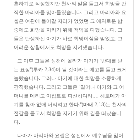
혼하기로 작정했지만 천사의 말을 듣고서 희망을 간
직한 마리아를 맞아들였습니다
.
그리고 마리아와 요
셉은 여관에 들어갈 자리가 없었던 그 애처로운 밤
중에도 희망을 지키기 위해 책임을 다했습니다
.
그
들은 탄생하신 아기가 바로 희망이심을 믿었고
,
그
어려운 상황에서도 희망을 지켜냈습니다
.
그 이후 그들은 성전에 올라가 아기가
“
반대를 받
는 표징
”
(
루카
2,34)
이 될 것이라는 예고를 듣고 크게
놀랐습니다
.
그러나 아기에 대한 희망을 소중하게
간직했습니다
.
그리고 그들은
“
일어나 아기와 그 어
머니를 데리고 이집트로 피신하여라
.
…
헤로데가 아
기를 찾아 없애 버리려고 한다
.”
(
마태
2,13)
는 천사의
전갈을 듣고서 희망을 지키기 위해 길을 떠났습니
다
.
나아가 마리아와 요셉은 성전에서 예수님을 잃어