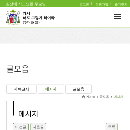
김선태 사도요한 주교님
로그인
회원가입
즐겨찾기
글모음
사목교서
메시지
글모음
Home
글모음
메시지
메시지
이전글
다음글
목록