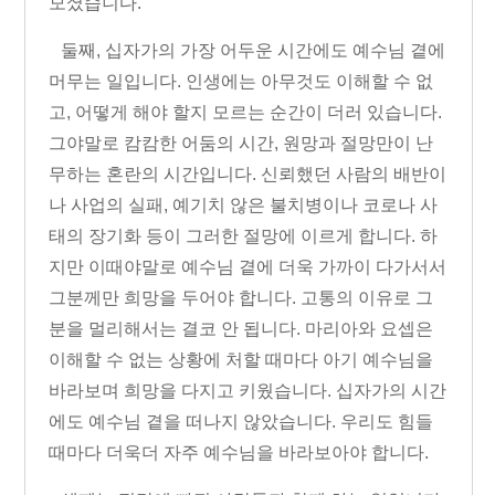
모셨습니다
.
둘째
,
십자가의 가장 어두운 시간에도 예수님 곁에
머무는 일입니다
.
인생에는 아무것도 이해할 수 없
고
,
어떻게 해야 할지 모르는 순간이 더러 있습니다
.
그야말로 캄캄한 어둠의 시간
,
원망과 절망만이 난
무하는 혼란의 시간입니다
.
신뢰했던 사람의 배반이
나 사업의 실패
,
예기치 않은 불치병이나 코로나 사
태의 장기화 등이 그러한 절망에 이르게 합니다
.
하
지만 이때야말로 예수님 곁에 더욱 가까이 다가서서
그분께만 희망을 두어야 합니다
.
고통의 이유로 그
분을 멀리해서는 결코 안 됩니다
.
마리아와 요셉은
이해할 수 없는 상황에 처할 때마다 아기 예수님을
바라보며 희망을 다지고 키웠습니다
.
십자가의 시간
에도 예수님 곁을 떠나지 않았습니다
.
우리도 힘들
때마다 더욱더 자주 예수님을 바라보아야 합니다
.