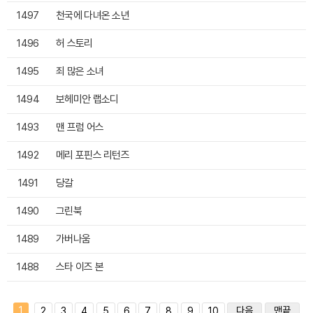
1497
천국에 다녀온 소년
1496
허 스토리
1495
죄 많은 소녀
1494
보헤미안 랩소디
1493
맨 프럼 어스
1492
메리 포핀스 리턴즈
1491
당갈
1490
그린북
1489
가버나움
1488
스타 이즈 본
1
다음
맨끝
2
3
4
5
6
7
8
9
10