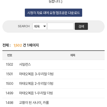
능합니다.)
시청각 자료 대여 요청 협조공문 다운로드
SEARCH
전체 :
건 1 페이지
1,502
번호
제목
1502
사일런스
1501
마태오복음 3-우리말 더빙
1500
마태오복음 2-우리말 더빙
1499
마태오복음 1-우리말 더빙
1498
교황이 된 사나이, 카롤