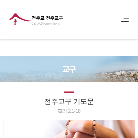
천주교 전주교구
Catholic Diocese of Jeonju
교구
전주교구 기도문
필리 2,1-18