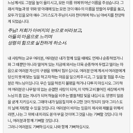
느님께서도 그분을 높이 올리시고, 모든 이름 위에 뛰어난 이름을 주셨습니다. 그
래서 하늘과 땅 위와 땅 아래에 있는 모든 것이 예수의 이름을 받들어 무릎을 꿇고,
모두가 입을 모아 예수 그리스도가 주님이시라 찬미하며 하느님 아버지를 찬양하
게 되었습니다.
주님! 저희가 아버지의 눈으로 바라보고,
아들의 마음으로 느끼며
성령의 힘으로 실천하게 하소서.
내 사랑하는 교우 여러분, 여러분은 내가 함께 있을 때에도 언제나 순종하였거니
와 그 때뿐만 아니라 떨어져 있는 지금에 와서는 더욱 순종하여 두렵고 떨리는 마
음으로 여러분 자신의 구원을 위해서 힘쓰십시오. 여러분 안에 계셔서 여러분에게
당신의 뜻에 맞는 일을 하고자 하는 마음을 일으켜 주시고, 그 일을 할 힘을 주시는
분은 하느님이십니다. 무슨 일을 하든지 불평을 하거나 다투지 마십시오. 그리하
여 여러분은 나무랄 데 없는 순결한 사람이 되어, 이 악하고 비뚤어진 세상에서 하
느님의 흠 없는 자녀가 되어 하늘을 비추는 별들처럼 빛을 내십시오. 생명의 말씀
을 굳게 지키십시오. 그래야 내가 달음질치며 수고한 것이 헛되지 않아 그리스도
의 날에 자랑할 수 있을 것입니다. 여러분이 바치는 믿음의 제사와 제물을 위해서
라면, 나는 그 위에 내 피라도 쏟아 부을 것이며 그것을 나는 기뻐할 것입니다. 아
니, 여러분과 함께 기뻐할 것입니다.
그러니 여러분도 기뻐하십시오. 나와 함께 기뻐하십시오.