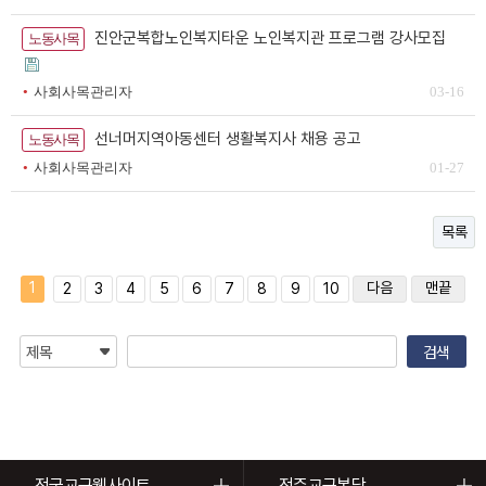
진안군복합노인복지타운 노인복지관 프로그램 강사모집
노동사목
사회사목관리자
03-16
선너머지역아동센터 생활복지사 채용 공고
노동사목
사회사목관리자
01-27
목록
1
다음
맨끝
2
3
4
5
6
7
8
9
10
전국교구웹사이트
전주교구본당