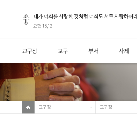
내가 너희를 사랑한 것처럼 너희도 서로 사랑하여라
요한 15,12
교구장
교구
부서
사제
교구장
교구장