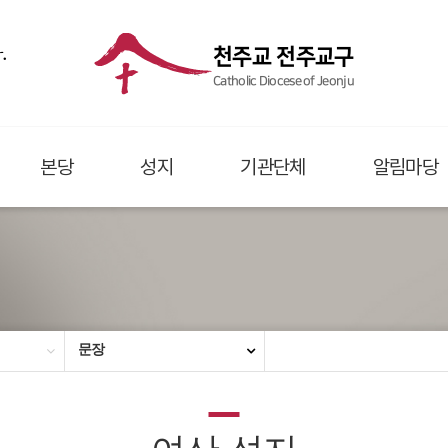
.
천주교 전주교구
Catholic Diocese of Jeonju
본당
성지
기관단체
알림마당
문장