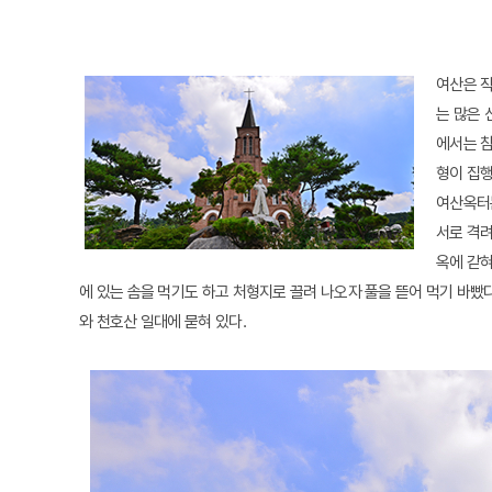
여산은 작
는 많은 
에서는 참
형이 집
여산옥터는
서로 격
옥에 갇혀
에 있는 솜을 먹기도 하고 처형지로 끌려 나오자 풀을 뜯어 먹기 바빴
와 천호산 일대에 묻혀 있다.