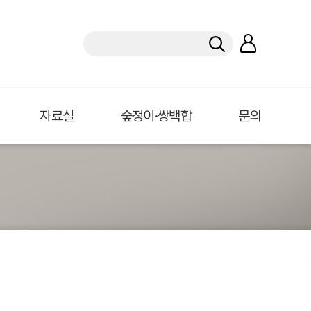
자료실
숲정이·쌍백합
문의