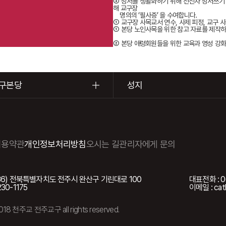
③ 성서를 생활화하기 위해 전신자 성서쓰기 
해 교구장
명의의 ‘필사증’ 을 수여합니다.
① 교구장 사목교서 연수, 사제 피정, 교구
① 본당 노인사목을 위한 참고 자료를 제작하
② 본당 애령회원들을 위한 교육과 영성 강화
구본당
성지
이용약관
개인정보처리방침
오시는 길
관리자에게 문의
5036) 전북특별자치도 전주시 완산구 기린대로 100
대표전화 : 0
230-1175
이메일 : cath
2018 천주교 전주교구 all rights reserved.