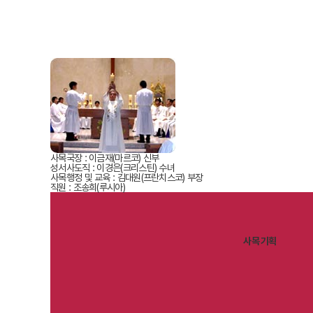
사목국장
: 이금재(마르코) 신부
성서사도직
: 이경은(크리스틴) 수녀
사목행정 및 교육
: 김대원(프란치스코) 부장
직원
: 조송희(루시아)
사목 기획