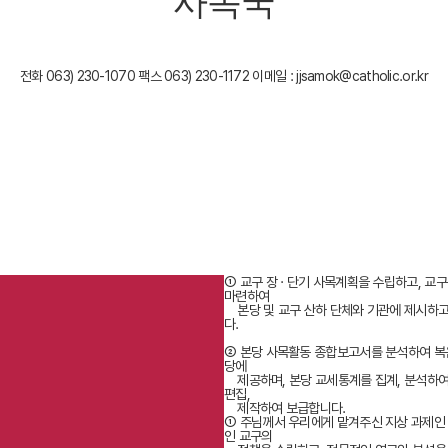
사목국
전화 063) 230-1070
팩스 063) 230-1172
이메일 : jjsamok@catholic.or.kr
① 교구 장 · 단기 사목계획을 수립하고, 
마련하여
본당 및 교구 산하 단체와 기관에 제시하고,
다.
② 본당 사목활동 종합보고서를 분석하여 복음
당에
제공하며, 본당 교세통계를 집계, 분석하여 
편집,
제작하여 보급합니다.
① 주님께서 우리에게 맡겨주신 지상 과제인 
인 교구의