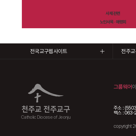
사제 관련
노인사목 · 애령회
전국교구웹사이트
전주교
그룹웨어
주소 : (5
천주교 전주교구
팩스 : 063-
Catholic Diocese of Jeonju
copyright 