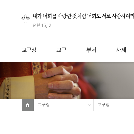
내가 너희를 사랑한 것처럼 너희도 서로 사랑하여라
요한 15,12
교구장
교구
부서
사제
교구장
교구장