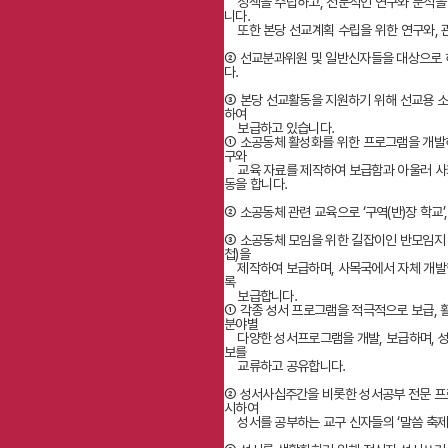
정책을 수립하고, 전문적인 연구와 분석을 
니다.
또한 본당 선교계획 수립을 위한 연구와, 
② 선교분과위원 및 일반신자들을 대상으로 
다.
③ 본당 선교활동을 지원하기 위해 선교용 소책
하여
보급하고 있습니다.
① 소공동체 활성화를 위한 프로그램을 개발하
구와
교육 자료를 제작하여 보급함과 아울러 사회
동을 합니다.
② 소공동체 관련 교육으로 ‘구역(반)장 학교’,
③ 소공동체 모임을 위한 길잡이인 반모임지 
첩)을
제작하여 보급하며, 사목국에서 자체 개발한
록
보급합니다.
① 각종 성서 프로그램을 적극적으로 보급, 
분야별
다양한 성서프로그램을 개발, 보급하며, 성
보를
교류하고 공유합니다.
② 성서사십주간을 비롯한 성서공부 전문 프로
시하여
성서를 공부하는 교구 신자들의 ‘말씀 축제