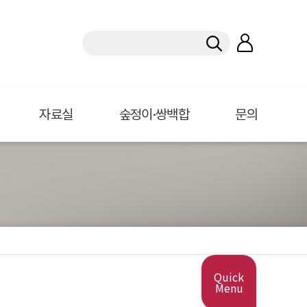
자료실
숲정이·쌍백합
문의
Quick
Menu