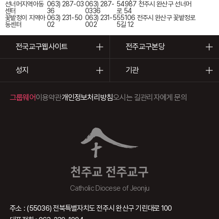
선너머지역아동
063) 287-03
063) 287-
54987 전주시 완산구 선너머
센터
36
0336
로 54
꽃밭정이 지역아
063) 231-50
063) 231-5
55106 전주시 완산구 꽃밭정로
동센터
02
002
5길 12
전국교구웹사이트
전주교구본당
성지
기관
그룹웨어
이용약관
개인정보처리방침
오시는 길
관리자에게 문의
천주교 전주교구
Catholic Diocese of Jeonju
주소 : (55036) 전북특별자치도 전주시 완산구 기린대로 100