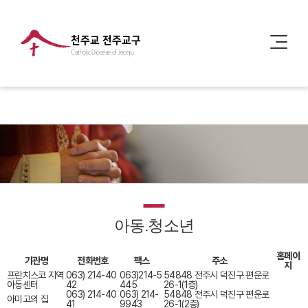
천주교 전주교구
Catholic Diocese of Jeonju
아동.청소년
홈페이
기관명
전화번호
팩스
주소
지
프란치스코 지역
063) 214-40
063)214-5
54848 전주시 덕진구 편운로
아동센터
42
445
26-1(1층)
063) 214-40
063) 214-
54848 전주시 덕진구 편운로
아미고의 집
41
9943
26-1(2층)