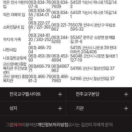
작은 천사 어린이
063) 834-76
063) 834-
54531 익산시 하나로 15길 14
집
07~8
7609
3
063) 834-35
063) 834-
54531 익산시 하나로 15길 14
작은 자매의 집
55 / 834-01
0441
1
02
063) 222-27
063) 221-7
55078 전주시 완산구 우림로
소화진달네 집
86 / 221-393
862
595-32
7
063) 244-81
063) 244-
55347 완주군 소양면 원해월
무지개 가족
20 / 243-252
5293
길 31-6
4
063) 468-70
54135 군산시 나운로 39 현대
나현네집
04
아파트 204/406
063) 453-39
063) 453-
54048 군산시 나포면 철새로 1
나포길벗공동체
93
4994
127-19
군산장애인종합
063)466-79
063)4667
복지관 주간보호
54166 군산시 칠성안3길 37
71
983
센터
군산 장애인 종합
063) 466-79
063) 466-
54166 군산시 칠성안3길 37
복지관
81~2
7983
전국교구웹사이트
전주교구본당
성지
기관
그룹웨어
이용약관
개인정보처리방침
오시는 길
관리자에게 문의