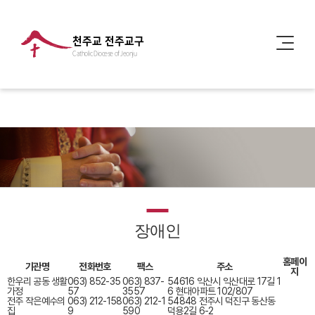
천주교 전주교구
Catholic Diocese of Jeonju
장애인
홈페이
기관명
전화번호
팩스
주소
지
한우리 공동 생활
063) 852-35
063) 837-
54616 익산시 익산대로 17길 1
가정
57
3557
6 현대아파트 102/807
전주 작은예수의
063) 212-158
063) 212-1
54848 전주시 덕진구 동산동
집
9
590
덕용2길 6-2