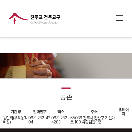
천주교 전주교구
Catholic Diocese of Jeonju
농촌
홈페이
기관명
전화번호
팩스
주소
지
농민회(우리농직
063) 282-42
063) 282-
55036 전주시 완산구 기린대
매장)
04
4203
로 100 유항검관 1층