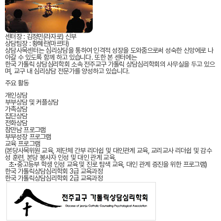
센터장
: 김정민(라자로) 신부
상담팀장
: 황혜란(마르타)
상담사목센터는 심리상담을 통하여 인격적 성장을 도와줌으로써 성숙한 신앙에로 나
아갈 수 있도록 함께 하고 있습니다. 또한 본 센터에는
한국 가톨릭 상담심리학회 소속 전주교구 가톨릭 상담심리학회의 사무실을 두고 있으
며, 교구 내 심리상담 전문가를 양성하고 있습니다.
주요 활동
개인상담
부부상담 및 커플상담
가족상담
집단상담
전화상담
참만남 프로그램
부부성장 프로그램
교육 프로그램
(본당사목위원 교육, 제단체 간부 리더쉽 및 대인관계 교육, 교리교사 리더쉽 및 감수
성 훈련, 본당 봉사자 인성 및 대인 관계 교육,
초•중고등부 학생 인성 교육 및 진로 탐색 교육, 대인 관계 증진을 위한 프로그램)
한국 가톨릭상담심리학회 3급 교육과정
한국 가톨릭상담심리학회 2급 교육과정