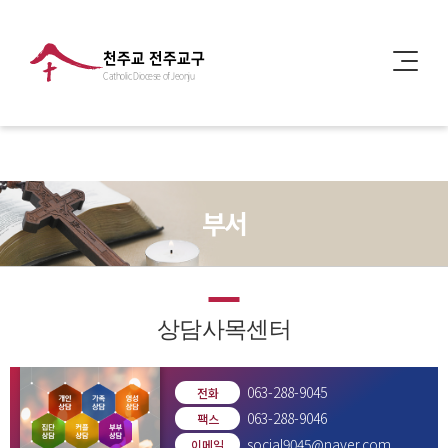
천주교 전주교구
Catholic Diocese of Jeonju
부서
상담사목센터
063-288-9045
전화
063-288-9046
팩스
social9045@naver.com
이메일