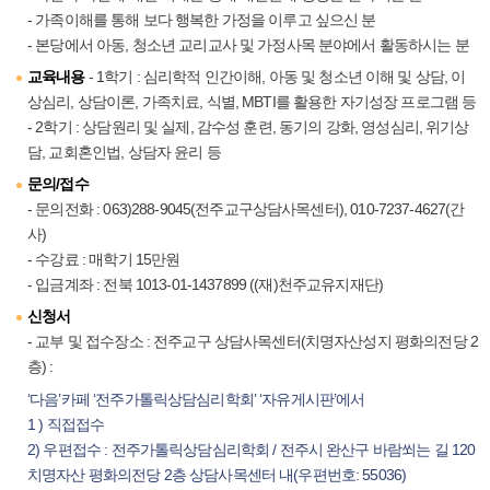
- 가족이해를 통해 보다 행복한 가정을 이루고 싶으신 분
- 본당에서 아동, 청소년 교리교사 및 가정사목 분야에서 활동하시는 분
교육내용
- 1학기 : 심리학적 인간이해, 아동 및 청소년 이해 및 상담, 이
상심리, 상담이론, 가족치료, 식별, MBTI를 활용한 자기성장 프로그램 등
- 2학기 : 상담원리 및 실제, 감수성 훈련, 동기의 강화, 영성심리, 위기상
담, 교회혼인법, 상담자 윤리 등
문의/접수
- 문의전화 : 063)288-9045(전주교구상담사목센터), 010-7237-4627(간
사)
- 수강료 : 매학기 15만원
- 입금계좌 : 전북 1013-01-1437899 ((재)천주교유지재단)
신청서
- 교부 및 접수장소 : 전주교구 상담사목센터(치명자산성지 평화의전당 2
층) :
‘다음’카페 ‘전주가톨릭상담심리학회’ ‘자유게시판’에서
1 ) 직접접수
2) 우편접수 : 전주가톨릭상담심리학회 / 전주시 완산구 바람쐬는 길 120
치명자산 평화의전당 2층 상담사목센터 내(우편번호: 55036)