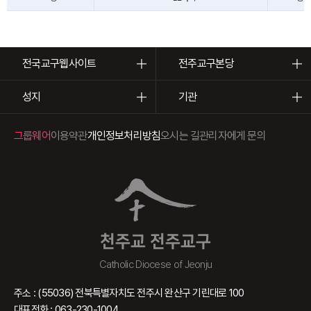
전국교구웹사이트
전주교구본당
성지
기관
그룹웨어
이용약관
개인정보처리방침
오시는 길
관리자에게 문의
천주교 전주교구
Catholic Diocese of Jeonju
주소 : (55036) 전북특별자치도 전주시 완산구 기린대로 100
대표전화 : 063-230-1004