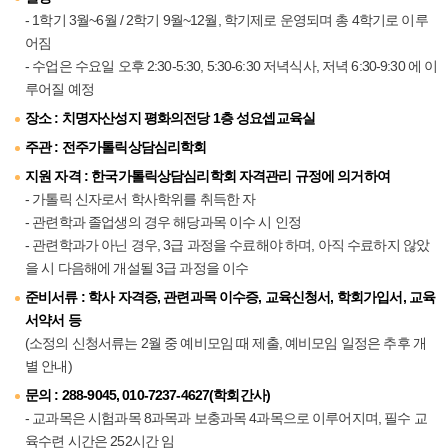
- 1학기 3월~6월 / 2학기 9월~12월, 학기제로 운영되며 총 4학기로 이루
어짐
- 수업은 수요일 오후 2:30-5:30, 5:30-6:30 저녁식사, 저녁 6:30-9:30 에 이
루어질 예정
장소 : 치명자산성지 평화의전당 1층 성요셉교육실
주관 : 전주가톨릭상담심리학회
지원 자격 : 한국가톨릭상담심리학회 자격관리 규정에 의거하여
- 가톨릭 신자로서 학사학위를 취득한 자
- 관련학과 졸업생의 경우 해당과목 이수 시 인정
- 관련학과가 아닌 경우, 3급 과정을 수료해야 하며, 아직 수료하지 않았
을 시 다음해에 개설될 3급 과정을 이수
준비서류 : 학사 자격증, 관련과목 이수증, 교육신청서, 학회가입서, 교육
서약서 등
(소정의 신청서류는 2월 중 예비모임 때 제출, 예비모임 일정은 추후 개
별 안내)
문의 : 288-9045, 010-7237-4627(학회간사)
- 교과목은 시험과목 8과목과 보충과목 4과목으로 이루어지며, 필수 교
육수련 시간은 252시간 임