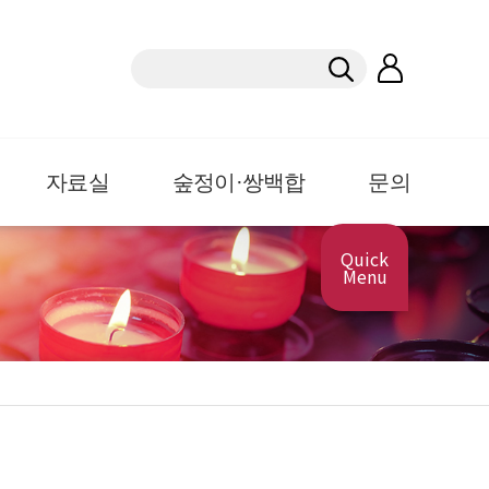
자료실
숲정이·쌍백합
문의
Quick
Menu