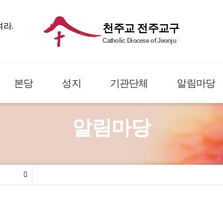
여라.
천주교 전주교구
Catholic Diocese of Jeonju
본당
성지
기관단체
알림마당
알림마당