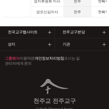
성지후원회 미사
전주
첫째주
성모신심미사
전주
첫째주
전국교구웹사이트
전주교구본당
성지
기관
그룹웨어
이용약관
개인정보처리방침
오시는 길
관리자에게 문의
천주교 전주교구
Catholic Diocese of Jeonju