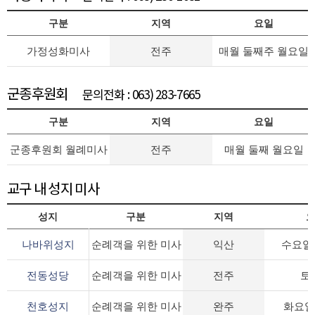
구분
지역
요일
가정성화미사
전주
매월 둘째주 월요일
군종후원회
문의전화 : 063) 283-7665
구분
지역
요일
군종후원회 월례미사
전주
매월 둘째 월요일
교구 내 성지 미사
성지
구분
지역
나바위성지
순례객을 위한 미사
익산
수요일
전동성당
순례객을 위한 미사
전주
토
천호성지
순례객을 위한 미사
완주
화요일