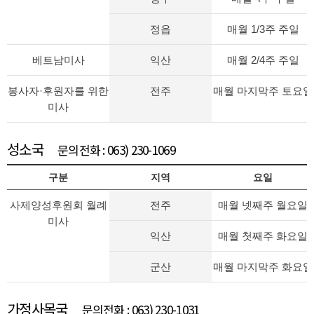
정읍
매월 1/3주 주일
베트남미사
익산
매월 2/4주 주일
봉사자·후원자를 위한
전주
매월 마지막주 토요일
미사
성소국
문의전화 : 063) 230-1069
구분
지역
요일
사제양성후원회 월례
전주
매월 넷째주 월요일
미사
익산
매월 첫째주 화요일
군산
매월 마지막주 화요일
가정사목국
문의전화 : 063) 230-1031