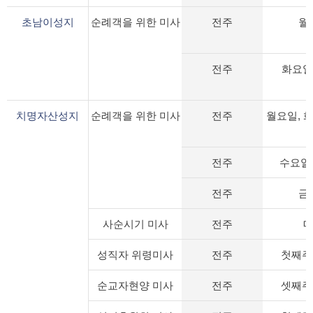
초남이성지
순례객을 위한 미사
전주
월
전주
화요일
치명자산성지
순례객을 위한 미사
전주
월요일, 
전주
수요일
전주
금
사순시기 미사
전주
성직자 위령미사
전주
첫째주
순교자현양 미사
전주
셋째주