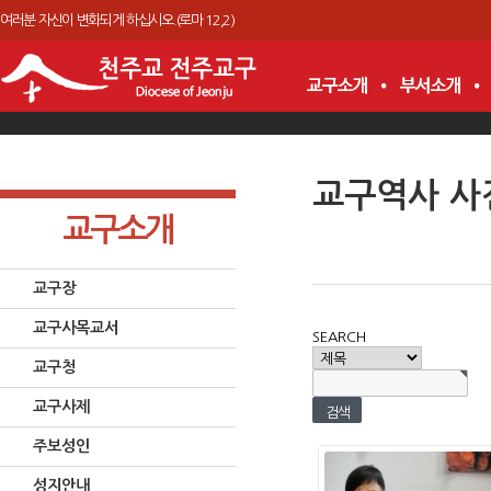
여러분 자신이 변화되게 하십시오.(로마 12,2)
교구역사 사
교구소개
교구장
교구사목교서
SEARCH
교구청
교구사제
주보성인
성지안내