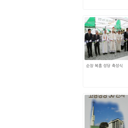
순창 복흥 성당 축성식