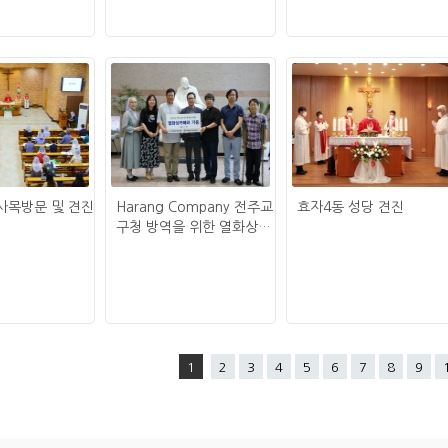
사목방문 및 견진
Harang Company 전주교
효자4동 성당 견진
구청 방역을 위한 열화상카
메라 기증
1
2
3
4
5
6
7
8
9