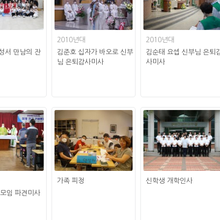
2010년대
2010년대
년성서 만남의 잔
김준호 십자가 바오로 신부
김순태 요셉 신부님 은퇴
님 은퇴감사미사
사미사
가족 피정
신학생 개학인사
국모임 파견미사