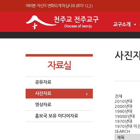
여러분 자신이 변화되게 하십시오.(로마 12,2)
사진
자료실
공유자료
사진자료
전체
2010년대
영상자료
2000년대
1990년대
홍보국 보유 미디어자료
19080년대
1970년대
1970년대 이
SEARCH