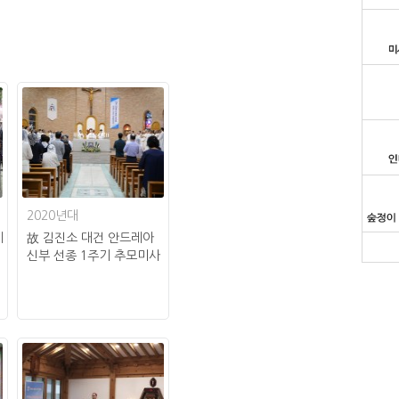
2020년대
례
故 김진소 대건 안드레아
신부 선종 1주기 추모미사