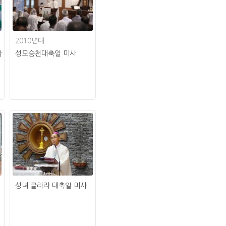
2010년대
감
성모승천대축일 미사
성녀 클라라 대축일 미사