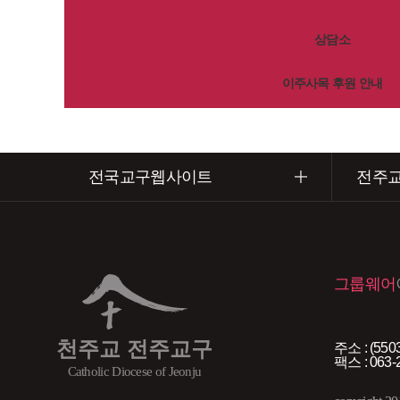
상담소
이주사목 후원 안내
전국교구웹사이트
전주
그룹웨어
천주교 전주교구
주소 : (5
팩스 : 063-
Catholic Diocese of Jeonju