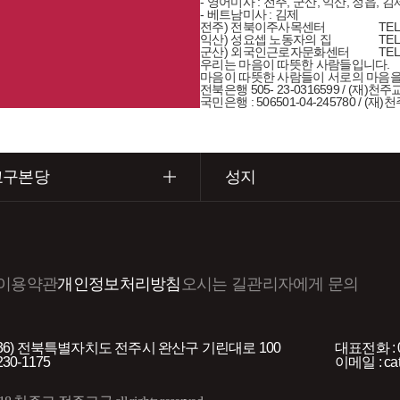
- 영어미사 : 전주, 군산, 익산, 정읍, 김
- 베트남미사 : 김제
전주) 전북이주사목센터
TEL
익산) 성요셉 노동자의 집
TEL
군산) 외국인근로자문화센터
TEL
우리는 마음이 따뜻한 사람들입니다.
마음이 따뜻한 사람들이 서로의 마음을
전북은행 505- 23-0316599 / (재)
국민은행 : 506501-04-245780 / 
교구본당
성지
이용약관
개인정보처리방침
오시는 길
관리자에게 문의
5036) 전북특별자치도 전주시 완산구 기린대로 100
대표전화 : 0
230-1175
이메일 : cat