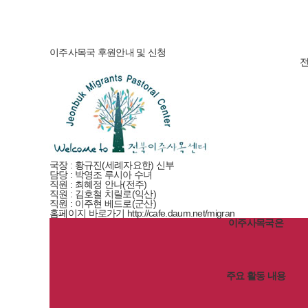
이주사목국
후원안내 및 신청
전
국장
: 황규진(세례자요한) 신부
담당
: 박영조 루시아 수녀
직원
: 최혜정 안나(전주)
직원
: 김호철 치릴로(익산)
직원
: 이주현 베드로(군산)
홈페이지 바로가기
http://cafe.daum.net/migran
이주사목국은
주요 활동 내용