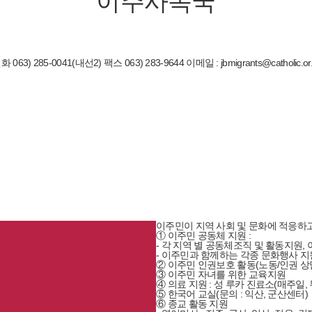
이주사목국
화 063) 285-0041(내선2)
팩스 063) 283-9644
이메일 : jbmigrants@catholic.or.
이주민이 지역 사회 및 문화에 적응하
① 이주민 공동체 지원 :
- 각 지역 별 공동체조직 및 활동지원,
- 이주민과 함께하는 각종 문화행사 지
② 이주민 인권보호 활동(노동/인권 상
③ 이주민 자녀를 위한 교육지원
④ 의료 지원 : 성 루카 진료소(매주일, 
⑤ 한국어 교실(문의 : 익산, 군산센터)
⑥ 종교 활동 지원