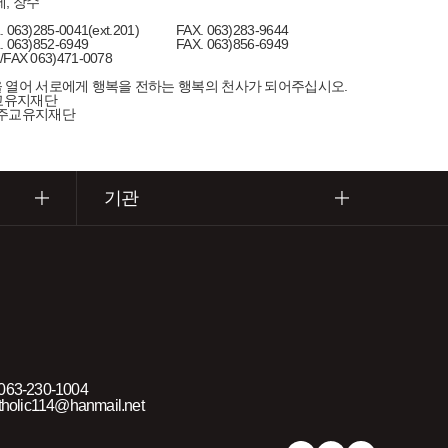
제, 장수
. 063)285-0041(ext.201)
FAX. 063)283-9644
. 063)852-6949
FAX. 063)856-6949
/FAX 063)471-0078
 열어 서로에게 행복을 전하는 행복의 천사가 되어주십시오.
천주교유지재단
(재)천주교유지재단
기관
63-230-1004
holic114@hanmail.net