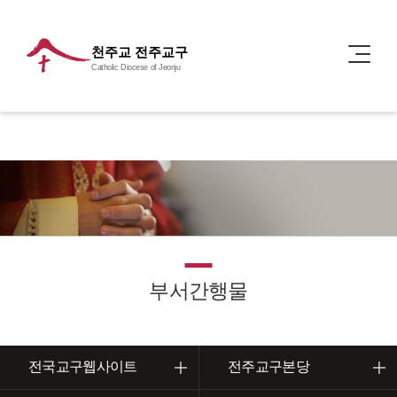
천주교 전주교구
Catholic Diocese of Jeonju
부서간행물
전국교구웹사이트
전주교구본당