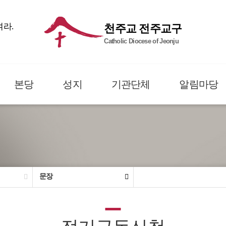
여라.
천주교 전주교구
Catholic Diocese of Jeonju
본당
성지
기관단체
알림마당
문장