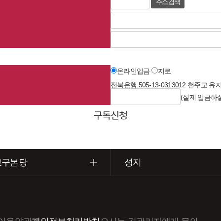
주소 검색
온라인입금
지로
전북은행 505-13-0313012 천주교 
(실제 입금하
교구본당
성지