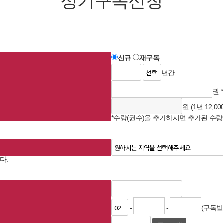
정기구독신청
신규
재구독
년간
권 
원 (1년 12,00
*수량(권수)을 추가하시면 추가된 수량
다.
-
-
(구독받