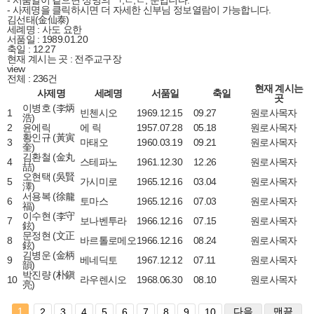
- 서품일이 같으면 성명의 ㄱ,ㄴ,ㄷ, 순입니다.
- 사제명을 클릭하시면 더 자세한 신부님 정보열람이 가능합니다.
김선태(金仙泰)
세례명 : 사도 요한
서품일 : 1989.01.20
축일 : 12.27
현재 계시는 곳 : 전주교구장
view
전체 : 236건
현재 계시는
사제명
세례명
서품일
축일
곳
이병호 (李炳
1
빈첸시오
1969.12.15
09.27
원로사목자
浩)
2
윤에릭
에 릭
1957.07.28
05.18
원로사목자
황인규 (黃寅
3
마태오
1960.03.19
09.21
원로사목자
奎)
김환철 (金丸
4
스테파노
1961.12.30
12.26
원로사목자
喆)
오현택 (吳賢
5
가시미로
1965.12.16
03.04
원로사목자
澤)
서용복 (徐龍
6
토마스
1965.12.16
07.03
원로사목자
福)
이수현 (李守
7
보나벤투라
1966.12.16
07.15
원로사목자
鉉)
문정현 (文正
8
바르톨로메오
1966.12.16
08.24
원로사목자
鉉)
김병운 (金柄
9
베네딕토
1967.12.12
07.11
원로사목자
韻)
박진량 (朴鎭
10
라우렌시오
1968.06.30
08.10
원로사목자
亮)
1
다음
맨끝
2
3
4
5
6
7
8
9
10