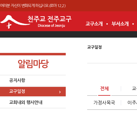
여러분 자신이 변화되게 하십시오.(로마 12,2)
교구일정
알림마당
공지사항
전체
교
교구일정
교회내외 행사안내
가정사목국
이주