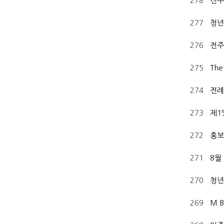
278
전주
277
청년
276
전주
275
Th
274
전례
273
제1
272
홍보
271
8월
270
청년
269
M.