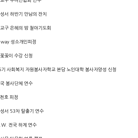
교구 수녀연합회 연수
성서 하반기 만남의 잔치
교구 은혜의 밤 철야기도회
e way 성소개인피정
꽃꽂이 수강 신청
5기 사회복지 자원봉사자학교 본당 노인대학 봉사자양성 신청
국 봉사단체 연수
 천호 피정
성서 53차 탈출기 연수
B.W. 전국 하계 연수