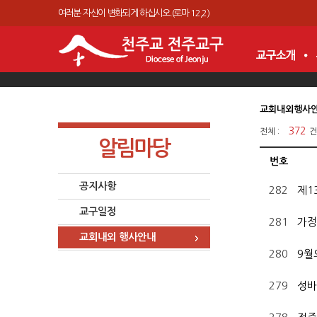
여러분 자신이 변화되게 하십시오.(로마 12,2)
교회내외행사
372
전체 :
건
알림마당
번호
공지사항
282
제1
교구일정
281
가정
교회내외 행사안내
280
9월
279
성바