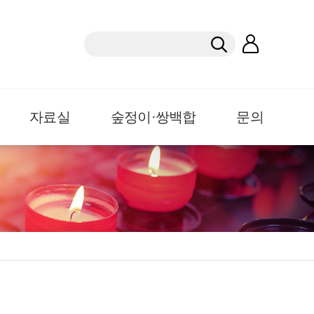
자료실
숲정이·쌍백합
문의