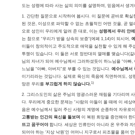
도는 성령에 따라 사는 삶의 의미를 설명하며, 믿음에서 생겨
1. 간단한 질문으로 시작하여 봅시다. 이 질문에 곧바로 확
된 것은, 이성으로 파악할 수 없는 초월적인 어떤 것을, 곧 
오로 성인이 우리에게 알려 준 대로, 이는
성령께서 우리 안에
는 참으로 “우리가 받을 상속의 보증”(에페 1,14)이 되시어,
예
이들이 창의적이고 주도적으로 애덕을 실천할 수 있게 해 주
투쟁이 있습니다. 이 둘은 서로 정반대의 열매를 맺습니다(갈라 
님의 자녀가 되어 예수님께서 그러하셨듯이 하느님을 “아빠, 아
느님을 “아빠, 아버지”로 부를 수 있는 것입니다.
예수님께서 
이기리라는 것입니다. 실제로 육신의 죽음에 직면하여도, 성령
1)
망은 우리를
부끄럽게 하지 않습니다
.
2. 그리스도인의 삶은 주님의 영광스러운 재림을 기다리며 사
다. 우리에게 중요한 문제는 “사람의 아들이 올 때에 이 세상에
음은 예수님께서 일러 주신 사랑의 계명에 순종하여 자유로
고통받는 인간의 육신을 돌보며
이 복된 희망을 증언해야 한다
뜨고 꿈꾸어야
합니다. 세상은 인류만이 아니라 온 우주와 자연
되어야 하는 ‘지상 낙원’인 어머니 지구로서 피조물을 품어 