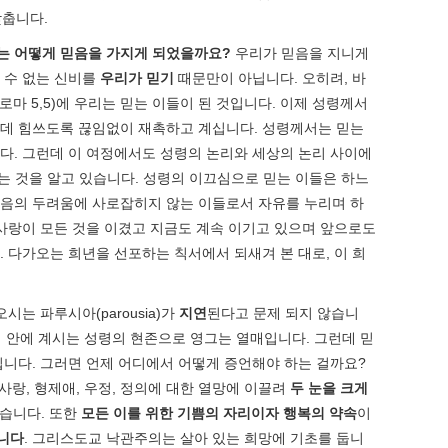
맞춥니다.
는 어떻게 믿음을 가지게 되었을까요
?
우리가 믿음을 지니게
릴 수 없는 신비를
우리가 믿기
때문만이 아닙니다. 오히려, 바
로마 5,5)에 우리는 믿는 이들이 된 것입니다. 이제 성령께서
 데 힘쓰도록 끊임없이 재촉하고 계십니다. 성령께서는 믿는
다. 그런데 이 여정에서도 성령의 논리와 세상의 논리 사이에
는 것을 알고 있습니다. 성령의 이끄심으로 믿는 이들은 하느
상 죽음의 두려움에 사로잡히지 않는 이들로서 자유를 누리며 하
사랑이 모든 것을 이겼고 지금도 계속 이기고 있으며 앞으로도
 다가오는 희년을 선포하는 칙서에서 되새겨 본 대로, 이 희
는 파루시아(parousia)가
지연
된다고 문제 되지 않습니
우리 안에 계시는 성령의 현존으로 영그는 열매입니다. 그런데 믿
입니다. 그러면 언제 어디에서 어떻게 증언해야 하는 걸까요?
사랑, 형제애, 우정, 정의에 대한 열망에 이끌려
두 눈을 크게
안습니다. 또한
모든 이를 위한 기쁨의 자리이자 행복의 약속
이
갑니다
. 그리스도교 낙관주의는 살아 있는 희망에 기초를 둡니