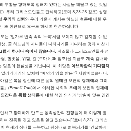
육신의 부활을 향하도록 정해져 있다는 사실을 깨닫고 있는 것입
). 우리 그리스도인들도 탄식하고(로마 8,23-25 참조) 성령
한 우리의 신뢰
와 우리 가운데 계시는 하느님 현존에 대한 우
만 또 한편으로 요구도 하시며 현존하십니다.
또는 ‘밀가루 반죽 속의 누룩’처럼 보이지 않고 감지할 수 없
의 탄생, 곧 하느님의 자녀들이 나타나기를 기다리는 것과 마찬가
끄럽게 하거나 속이지 않습니다
.
피조물과 그리스도인들과 성
 헐벗음, 위험, 칼’(로마 8,35 참조)을 지금도 계속 감내하
는 믿음의 현실성을 지닙니다. 이 희망은
아브라함의 기다림처
2)
 알리기에리의 말처럼 “예언의 영을 받은”
사람이었습니다.
아킴은 복음 정신에 따른 삶의 열매인 보편적 형제애와 그리
들」(
Fratelli Tutti
)에서 이러한 사회적 우애와 보편적 형제애
인
인간다운 통합 생태론
에 대한 책임 의식과 “상황에 맞는 인간
 유린하고 황폐하게 만드는 동족상잔의 전쟁들이 왜 이렇게 많
 진통을 겪고 있음을 알고 있습니다”(로마 8,22). 그리스
조물이 현재의 상태를 극복하고 원상태로 회복되기를 ‘간절하게’