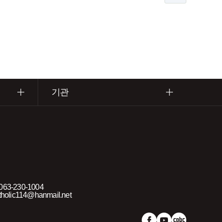
기관
63-230-1004
holic114@hanmail.net