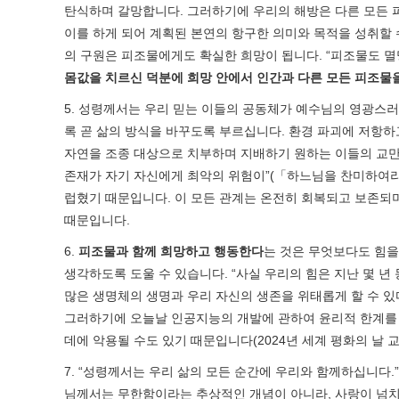
탄식하며 갈망합니다. 그러하기에 우리의 해방은 다른 모든 피
이를 하게 되어 계획된 본연의 항구한 의미와 목적을 성취할
의 구원은 피조물에게도 확실한 희망이 됩니다. “피조물도 멸
몸값을 치르신 덕분에 희망 안에서 인간과 다른 모든 피조물
5. 성령께서는 우리 믿는 이들의 공동체가 예수님의 영광스러
록 곧 삶의 방식을 바꾸도록 부르십니다. 환경 파괴에 저항
자연을 조종 대상으로 치부하며 지배하기 원하는 이들의 교만
존재가 자기 자신에게 최악의 위험이”(「하느님을 찬미하여라」,
럽혔기 때문입니다. 이 모든 관계는 온전히 회복되고 보존되며
때문입니다.
6.
피조물과 함께 희망하고 행동한다
는 것은 무엇보다도 힘을
생각하도록 도울 수 있습니다. “사실 우리의 힘은 지난 몇 
많은 생명체의 생명과 우리 자신의 생존을 위태롭게 할 수 있
그러하기에 오늘날 인공지능의 개발에 관하여 윤리적 한계를 
데에 악용될 수도 있기 때문입니다(2024년 세계 평화의 날 교
7. “성령께서는 우리 삶의 모든 순간에 우리와 함께하십니다
님께서는 무한함이라는 추상적인 개념이 아니라, 사랑이 넘치