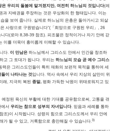
땅은 우리의 돌봄에 맡겨졌지만
,
여전히 하느님의 것입니다
(레
소유권과 지배권을 주장하는 것은 우상화의 한 형태입니다. 이는
모습을 보여 줍니다. 실제로 하느님의 은총은 돌아가시고 되살
간은 사랑으로 구원받습니다”(「희망으로 구원된 우리」, 26
(로마 8,38-39 참조). 피조물은 정적이거나 자기 안에 갇
는 이를 더욱더 흥미롭게 이해할 수 있습니다.
니다.
이 만남은
하느님께서 그리스도 안에서 인간을 창조하
하고 그 토대가 됩니다. 우리는
하느님의 모습 곧 예수 그리스
 동력은 그리스도인들이 특히 재화의 보편적 목적을 통하여 세
녀들이 나타나는
것
입니다. 역사 속에서 우리 지상의 삶만이 위
미래, 지극히 복된
종말
,
평화 가득한 낙원이 위태로워지고 있
게 예정된 육신의 부활에 대한 기대를 공유함으로써, 고통을 겪
 안에서
우리는 참으로 성부의 자녀입니다
. 믿음과 세례를 통하
-17 참조)이 시작됩니다. 성령의 힘으로 그리스도께서 우리 안에
3)
노래가 될 수 있고, 거룩함으로 충만해질 수 있습니다.