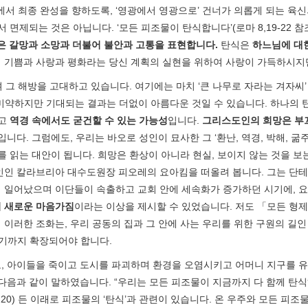
안에서 최종 완성을 향하도록, ‘영광에서 영광으로’ 건너가 의롭게 되는 
제되는 것은 아닙니다. ‘모든 피조물이 탄식합니다’(로마 8,19-22 참조
은 갈망과 소망과 더불어 불안과 고통을 표현합니다
.
탄식은
하느님에 대
 기쁨과 사랑과 평화라는 당신 계획의 실현을 위하여 사랑이 가득하시지
 그 해방을 고대하고 있습니다. 여기에는 마치 ‘큰 나무로 자라는 겨자씨’ 
시작은 미약하지만 기대되는 결과는 더없이 아름다운 것일 수 있습니다. 하나
않고
역경 속에서도 굳건할 수 있는
가능성
입니다.
그리스도인의 희망은 부
. 그럼에도, 우리는 바오로 성인이 묘사한 그 ‘환난, 역경, 박해, 굶주림,
를 읽는 대안이 됩니다. 희망은 환상이 아니라 현실, 보이지 않는 것을 보
인인 칼라브리아 대수도원장 피오레의 요아킴을 떠올려 봅니다. 그는 단테
 일어났으며 이단들이 속출하고 교회 안에 세속화가 증가하던 시기에, 요
 새로운 마음가짐
이라는 이상을 제시할 수 있었습니다. 저도 「모든 형제
이러한 조화는, 우리 공동의 집과 그 안에 사는 우리를 위한 구원의 길
르기까지 확장되어야 합니다.
많고, 아이들을 죽이고 도시를 파괴하며 환경을 오염시키고 어머니 지구를
과 같이 말하였습니다. “우리는 모든 피조물이 지금까지 다 함께 탄식하며
,20) 든 이래로 피조물의 ‘탄식’과 관련이 있습니다. 온 우주와 모든 피