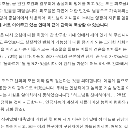
조물, 곧 인간 조건과 결부되어 종살이의 멍에를 메고 있는 모든 피조물
 수 없음을 깨닫습니다. 피조물은 자연에 대한 인간의 남용으로 가속화되는
망의 종살이에서 해방되어, 하느님의 자녀들이 누리는 영광의 자유를 얻을 것
을 서로 이어주고 있는 연대의 끈에 관하여 묵상할 수 있습니다
.
운 다시 오심에 대한 희망에 찬 항구한 기대 안에서 깨어 있게 해 주십
하고 무엇보다도 실질적인 변화의 가능성에 대한 증거가 되는 그러한 사회 
을 버리고 다른 이들과 모든 피조물을 돌보는 이들의 겸손을 받아들이는 
 73항) 됩니다. 아담의 죄가 우리의 근본적인 관계, 곧 우리가 하느님과
 ‘올바르게’ 될 필요가 있습니다. 이 관계들 가운데 어느 하나도 간과해서
 모으고 선의의 모든 이와 함께 걷는다는 것을 의미합니다. 이렇게 함으로
년 동안 거의 광적으로 커졌습니다. 우리는 인상적이고 놀라운 기술 발전을
다는 사실을 알아차리지 못하였습니다”(「하느님을 찬미하여라」, 28항).
정하는 것이 시급합니다. 인공지능의 계산과 시뮬레이션 능력이 평화와 
황 담화 참조).
.” 삼위일체 대축일에 거행된 첫 번째 세계 어린이의 날에 성 베드로 광장
는 아버지시고, 모든 이의 친구이며 구원자이신 아드님이시며, 애덕의 