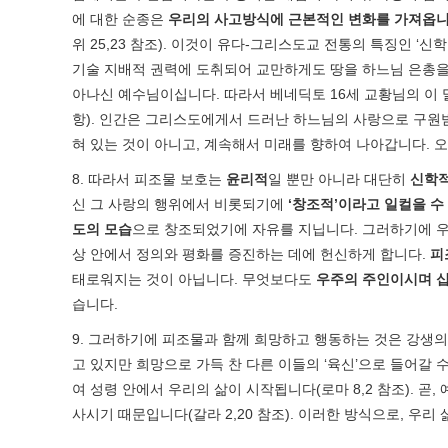
에 대한 순종은
우리의 사고방식에 근본적인 변화를 가져옵
위 25,23 참조). 이것이 유다-그리스도교 전통의 특징인 
기술 지배적 권력에 도취되어 교만하게도 땅을 하느님 은총을
아나신 예수님이십니다. 따라서 베네딕토 16세 교황님의 이 
항). 인간은 그리스도에게서 드러난 하느님의 사랑으로 구원받는
혀 있는 것이 아니고, 계속해서 미래를 향하여 나아갑니다. 
8. 따라서 피조물 보호는
윤리적
일 뿐만 아니라 대단히
신학
신 그 사랑의 행위에서 비롯되기에
‘
창조적
’
이라고 일컬을 수
도의 모습
으로 창조되었기에 자유를 지닙니다. 그러하기에 우
상 안에서 정의와 평화를 증진하는 데에 헌신하게 합니다.
피
태로워지는 것이 아닙니다. 무엇보다도
우주의 주인이시며 
습니다.
9. 그러하기에 피조물과 함께 희망하고 행동하는 것은 강생의
고 있지만 희망으로 가득 찬 다른 이들의 ‘육신’으로 들어갈
여 성령 안에서 우리의 삶이 시작됩니다(로마 8,2 참조). 곧
사시기 때문입니다(갈라 2,20 참조). 이러한 방식으로, 우리