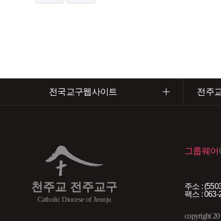
전국교구웹사이트
전주
그룹웨어
천주교 전주교구
주소 : (5
팩스 : 063-
Catholic Diocese of Jeonju
copyright 