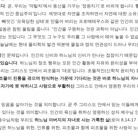
니다
. 곧, 우리는 ‘약탈자’에서 동산을 가꾸는 ‘정원지기’로 바뀌게 됩니다.
‘신학적 인간 중심주의’입니다. 제멋대로 자연을 조작하면서 자연에 대한 
 빼앗긴 ‘모욕당한 상태’로 만들어 버리는 프로메테우스와 같은 인간의 
말씀은 참된 울림을 줍니다. “인간을 구원하는 것은 과학이 아닙니다. 인
 것입니다. 그 무엇도 그 누구도 우리를 그 사랑에서 떼어 놓을 수 없습니다
오늘날에는 현대 물리학의 발견 덕분에 물질과 영의 연관성이 드러나 우리
적
인 문제입니다. 인간의 신비와 하느님의 신비가 만나는 접점이기 때문입
 있습니다
. 하느님의 창조 행위는 모든 인간 활동에 자유와 윤리성을 부여
리는 그리스도 안에서 피조물의 ‘대표’입니다. 초월적인(신학적 윤리적)
조물이 진통을 겪으며 탄식하는 가운데 기다리는 것은 바로 하느님의 자
십자가에 못 박히시고 사랑으로 부활하신
그리스도 안에서 영원한 우리의 
 믿음을 살아가는 것을 의미합니다. 곧 주 그리스도 안에서 믿는 이들에
 수 있다는 것을 의미합니다. 인간의 육신을 취하신 영원하신 성자 예수님
, 예수님처럼 우리도
하느님 아버지의 자녀로 사는 거룩한 삶
(로마 8,14
 삶은 하느님을 위한, 인류를 위한, 피조물과 함께 피조물을 위한 사랑의 