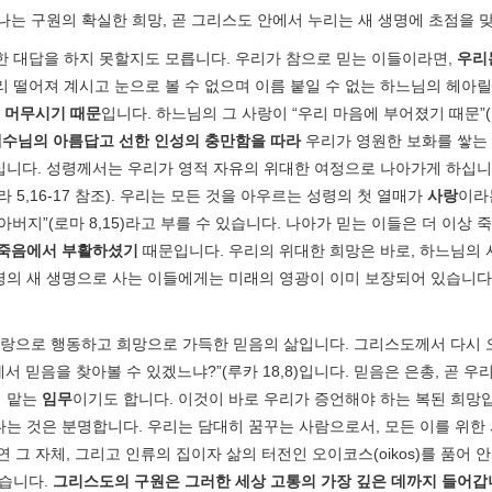
나는 구원의 확실한 희망, 곧 그리스도 안에서 누리는 새 생명에 초점을 
실한 대답을 하지 못할지도 모릅니다. 우리가 참으로 믿는 이들이라면,
우리
멀리 떨어져 계시고 눈으로 볼 수 없으며 이름 붙일 수 없는 하느님의 헤아
 머무시기 때문
입니다. 하느님의 그 사랑이 “우리 마음에 부어졌기 때문”(
수님의 아름답고 선한 인성의 충만함을 따라
우리가 영원한 보화를 쌓는
십니다. 성령께서는 우리가 영적 자유의 위대한 여정으로 나아가게 하십니
5,16-17 참조). 우리는 모든 것을 아우르는 성령의 첫 열매가
사랑
이라
버지”(로마 8,15)라고 부를 수 있습니다. 나아가 믿는 이들은 더 이
죽음에서 부활하셨기
때문입니다. 우리의 위대한 희망은 바로, 하느님의 
의 새 생명으로 사는 이들에게는 미래의 영광이 이미 보장되어 있습니다.
랑으로 행동하고 희망으로 가득한 믿음의 삶입니다. 그리스도께서 다시 오시
서 믿음을 찾아볼 수 있겠느냐?”(루카 18,8)입니다. 믿음은 은총, 곧 
이 맡는
임무
이기도 합니다. 이것이 바로 우리가 증언해야 하는 복된 희망
는 것은 분명합니다. 우리는 담대히 꿈꾸는 사람으로서, 모든 이를 위한 
 그 자체, 그리고 인류의 집이자 삶의 터전인 오이코스(oikos)를 품어 
안습니다.
그리스도의 구원은 그러한 세상 고통의 가장 깊은 데까지 들어