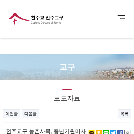
천주교 전주교구
Catholic Diocese of Jeonju
교구
보도자료
이전글
다음글
목록
전주교구 농촌사목, 풍년기원미사