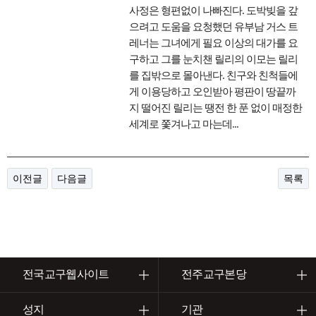
사정은 형편없이 나빠진다. 도박빚을 갚
으려고 도움을 요청했던 유부남 거스 트
레너는 그녀에게 필요 이상의 대가를 요
구하고 그를 눈치챈 릴리의 이모는 릴리
를 집밖으로 몰아낸다. 친구와 친척들에
게 이용당하고 오인받아 평판이 땅끝까
지 떨어진 릴리는 땡전 한 푼 없이 매정한
세계로 쫓겨나고 마는데...
이전글
다음글
목록
전국교구웹사이트
전주교구본당
성지
기관