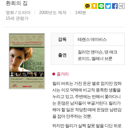
환희의 집
명화 / 드라마
2000년도 제작
140분
15세 관람가
감독
테렌스 데이비스
질리언 앤더슨, 댄 애크
출연
로이드, 엘레너 브론
줄거리
릴리 바트는 가진 돈은 별로 없지만 얹혀
사는 이모 덕택에 비교적 풍족한 생활을
누리고 있고, 주변에는 반해서 쫓아다니
는 돈많은 남자들이 부글거린다. 릴리가
해야 할 일은 적당한 때에 돈많은 남편감
을 잡아 안주하는 것뿐.
하지만 릴리가 살짝 잘못 발을 디딘 뒤로