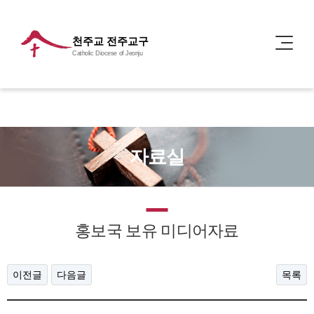
천주교 전주교구
Catholic Diocese of Jeonju
자료실
홍보국 보유 미디어자료
이전글
다음글
목록