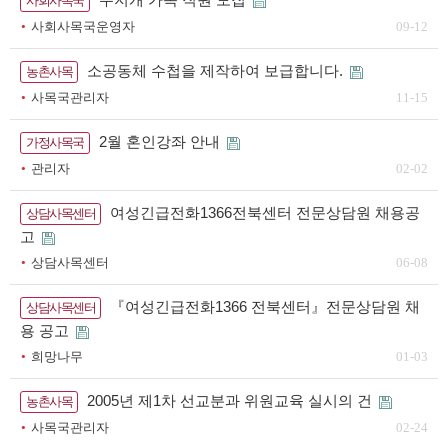
사회사목국
사회사목국운영자
09-12
소공동체 수첩을 제작하여 보급합니다.
농촌사목
사목국관리자
11-15
2월 혼인강좌 안내
가정사목국
관리자
02-02
여성긴급전화1366전북센터 전문상담원 채용공
상담사목센터
고
상담사목센터
06-08
『여성긴급전화1366 전북센터』전문상담원 채
상담사목센터
용 공고
희망나무
01-03
2005년 제1차 선교분과 위원교육 실시의 건
농촌사목
사목국관리자
02-24