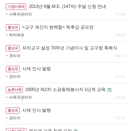
2013년 8월 M.E. (147차) 주말 신청 안내
가정사목국
사목국관리자
07-18
<교구 계간지 쌍백합> 독후감 공모전
홍보국
하비에르
05-16
자치교구 설정 70주년 기념미사 및 교구청 축복식
홍보국
관리자
04-11
사제 인사 발령
홍보국
관리자
01-21
2005년 제2차 소공동체봉사자 1단계 교육
농촌사목
사목국관리자
10-14
사제 인사 발령
홍보국
관리자
05-13
무지개 가족 직원 모집