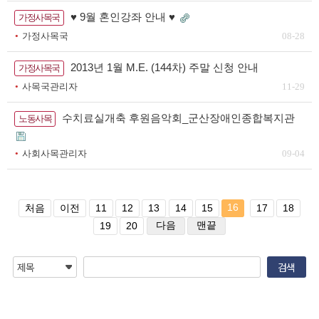
♥ 9월 혼인강좌 안내 ♥​
가정사목국
가정사목국
08-28
2013년 1월 M.E. (144차) 주말 신청 안내
가정사목국
사목국관리자
11-29
수치료실개축 후원음악회_군산장애인종합복지관
노동사목
사회사목관리자
09-04
16
처음
이전
11
12
13
14
15
17
18
다음
맨끝
19
20